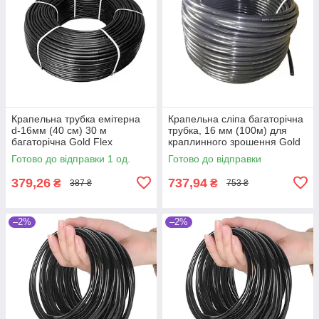
Крапельна трубка емітерна
Крапельна сліпа багаторічна
d-16мм (40 см) 30 м
трубка, 16 мм (100м) для
багаторічна Gold Flex
краплинного зрошення Gold
Flex
Готово до відправки 1 од.
Готово до відправки
379,26
737,94
₴
₴
387 ₴
753 ₴
–2%
–2%