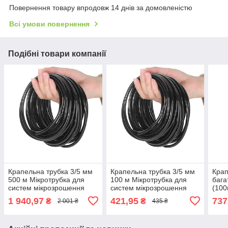
Повернення товару впродовж 14 днів за домовленістю
Всі умови повернення
Подібні товари компанії
Крапельна трубка 3/5 мм
Крапельна трубка 3/5 мм
Крап
500 м Мікротрубка для
100 м Мікротрубка для
бага
систем мікрозрошення
систем мікрозрошення
(100
рослин
рослин
зрош
1 940,97
421,95
737
₴
₴
2 001 ₴
435 ₴