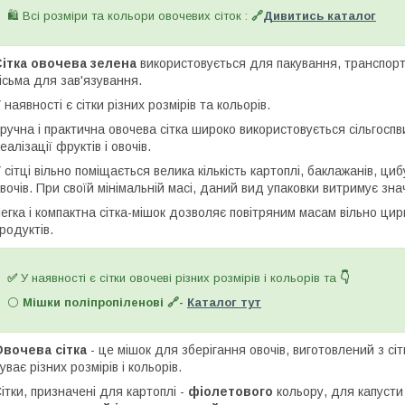
🛍️ Всі розміри та кольори овочевих сіток :
🔗
Дивитись каталог
Сітка овочева зелена
використовується для пакування, транспорт
ісьма для зав'язування.
 наявності є сітки різних розмірів та кольорів.
ручна і практична овочева сітка широко використовується сільгосп
еалізації фруктів і овочів.
 сітці вільно поміщається велика кількість картоплі, баклажанів, ци
вочів. При своїй мінімальній масі, даний вид упаковки витримує зн
егка і компактна сітка-мішок дозволяє повітряним масам вільно ц
родуктів.
✅
У наявності є сітки овочеві різних розмірів і кольорів та
👇
⚪
Мішки поліпропіленові 🔗-
Каталог тут
вочева сітка
- це мішок для зберігання овочів, виготовлений з сі
уває різних розмірів і кольорів.
ітки, призначені для картоплі -
фіолетового
кольору, для капуст