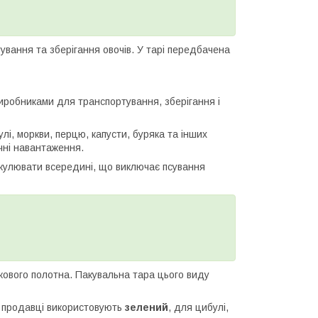
ування та зберігання овочів. У тарі передбачена
виробниками для транспортування, зберігання і
булі, моркви, перцю, капусти, буряка та інших
ачні навантаження.
иркулювати всередині, що виключає псування
ткового полотна. Пакувальна тара цього виду
и продавці використовують
зелений
, для цибулі,