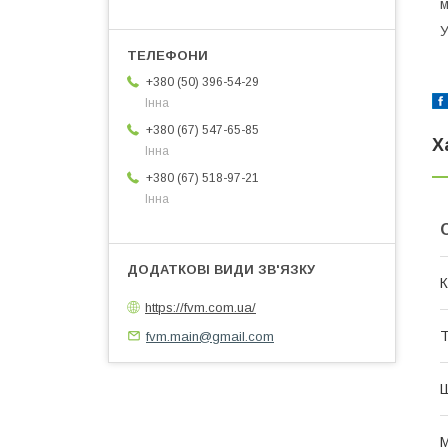
м
У
+380 (50) 396-54-29
Інна
+380 (67) 547-65-85
Х
Інна
+380 (67) 518-97-21
Інна
К
https://fvm.com.ua/
Т
fvm.main@gmail.com
М