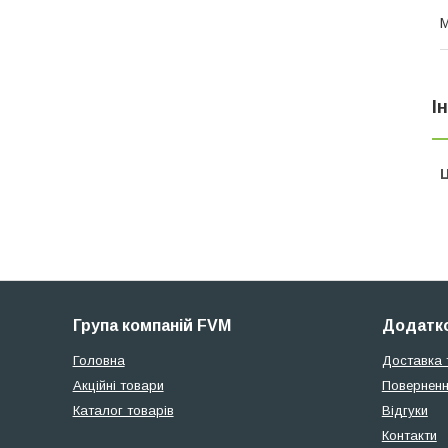
М
І
Ц
Група компаній FVM
Додатко
Головна
Доставка 
Акційні товари
Поверненн
Каталог товарів
Відгуки
Контакти