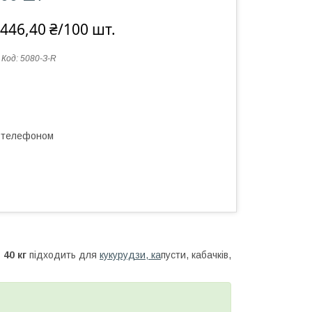
446,40 ₴/100 шт.
Код:
5080-З-R
а телефоном
 40 кг
підходить для
кукурудзи, ка
пусти, кабачків,