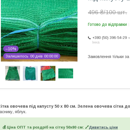
496 ₴/100 шт.
Готово до відправки
+380 (50) 396-54-29
Інна
–10%
Залишилось
0
0
днів
0
0
0
0
0
0
Замовлення тільки з
ітка овочева під капусту 50 х 80 см. Зелена овочева сітка до
аснику, яблук.
💰 Ціна ОПТ та роздріб на сітку 50х80 см:
🔗
Дивитись ціни