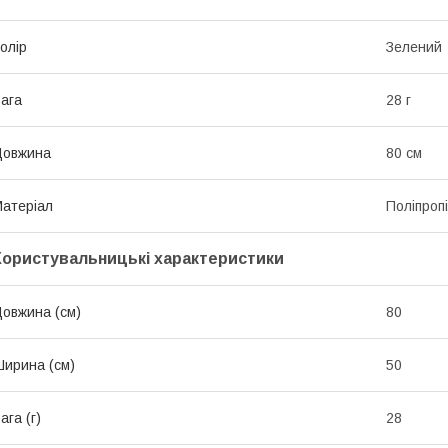
олір
Зелений
ага
28 г
Довжина
80 см
атеріал
Поліпроп
Користувальницькі характеристики
овжина (см)
80
ирина (см)
50
ага (г)
28