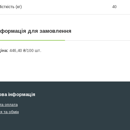
істкість (кг)
40
нформація для замовлення
іна:
446,40 ₴/100 шт.
ва інформація
та оплата
я та обмін