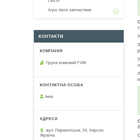
Скотч
Агро-Авто запчастини
т
КОНТАКТИ
У
З
р
У
Група компаній FVM
о
Л
п
Інна
О
б
вул. Перекопська, 20, Херсон,
С
Україна