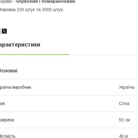
оркви -
червоний і помаранчевий
.
паковка 100 штук та 2000 штук.
арактеристики
Основні
раїна виробник
Україна
ип
Сітка
Ширина
50 см
істкість
40 кг