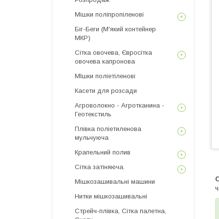
Мішки поліпропіленові
Біг-Беги (М'який контейнер
МКР)
Сітка овочева, Євросітка
овочева капронова
МІшки поліетіленові
Касети для розсади
Агроволокно - Агротканина -
Геотекстиль
Плівка поліетиленова
мульчуюча
Крапельний полив
Сітка затіняюча.
С
Мішкозашивальні машини
ч
Нитки мішкозашивальні
Стрейч-плівка, Сітка палетна,