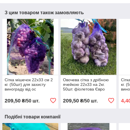
З цим товаром також замовляють
Сітка мішечок 22х33 см 2
Овочева сітка з дрібною
Сітк
кг. (50шт) для захисту
ячейкою 22х33 на 2кг.
кг. 
винограду від ос
50шт. фіолетова Євро
вино
фіолетова
сітка-мішок для овочів.
209,50
209,50
4,4
₴/50 шт.
₴/50 шт.
Подібні товари компанії