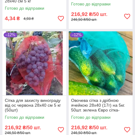
28х40 см 5 кг
Готово до відправки
Готово до відправки
216,92
₴/50 шт.
4,34
₴
4,93 ₴
246,50 ₴/50 шт.
–12%
–12%
Сітка для захисту винограду
Овочева сітка з дрібною
від ос червона 28х40 см 5 кг
ячейкою 28х40 (17г) на 5кг.
(50шт)
50шт. зелена Євро сітка-
мішок для овочів.
Готово до відправки
Готово до відправки
216,92
216,92
₴/50 шт.
₴/50 шт.
246,50 ₴/50 шт.
246,50 ₴/50 шт.