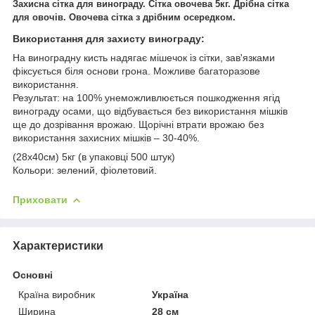
Захисна сітка для винограду. Сітка овочева 5кг. Дрібна сітка
для овочів. Овочева сітка з дрібним осередком.
Використання для захисту винограду:
На виноградну кисть надягає мішечок із сітки, зав'язками
фіксується біля основи грона. Можливе багаторазове
використання.
Результат: на 100% унеможливлюється пошкодження ягід
винограду осами, що відбувається без використання мішків
ще до дозрівання врожаю. Щорічні втрати врожаю без
використання захисних мішків – 30-40%.
(28х40см) 5кг (в упаковці 500 штук)
Кольори: зелений, фіолетовий.
Приховати
Характеристики
Основні
Країна виробник
Україна
Ширина
28 см