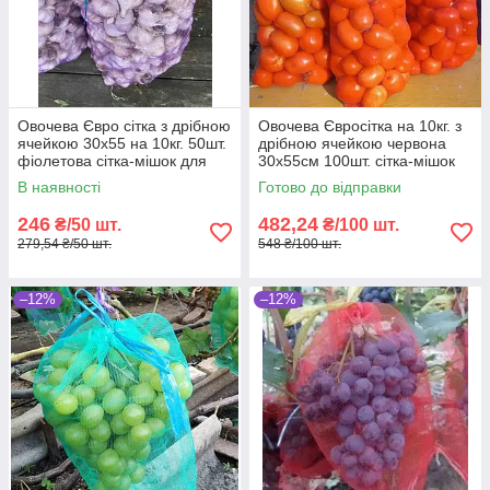
Овочева Євро сітка з дрібною
Овочева Євросітка на 10кг. з
ячейкою 30х55 на 10кг. 50шт.
дрібною ячейкою червона
фіолетова сітка-мішок для
30х55см 100шт. сітка-мішок
овочів.
для овочів
В наявності
Готово до відправки
246
482,24
₴/50 шт.
₴/100 шт.
279,54 ₴/50 шт.
548 ₴/100 шт.
–12%
–12%