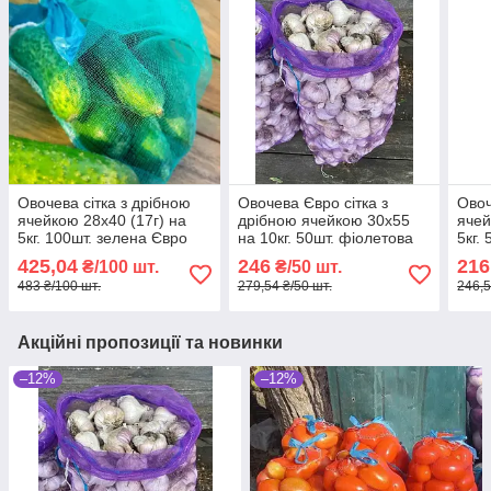
Овочева сітка з дрібною
Овочева Євро сітка з
Овоч
ячейкою 28х40 (17г) на
дрібною ячейкою 30х55
ячей
5кг. 100шт. зелена Євро
на 10кг. 50шт. фіолетова
5кг.
сітка-мішок для овочів.
сітка-мішок для овочів.
сітк
425,04
246
216
₴/100 шт.
₴/50 шт.
483 ₴/100 шт.
279,54 ₴/50 шт.
246,5
Акційні пропозиції та новинки
–12%
–12%