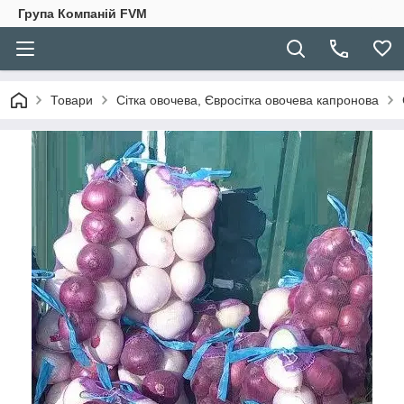
Група Компаній FVM
Товари
Сітка овочева, Євросітка овочева капронова