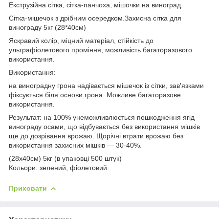
Екструзійна сітка, сітка-панчоха, мішочки на виноград.
Сітка-мішечок з дрібним осередком.Захисна сітка для
винограду 5кг (28*40см)
Яскравий колір, міцний матеріал, стійкість до
ультрафіолетового проміння, можливість багаторазового
використання.
Використання:
на виноградну грона надівається мішечок із сітки, зав'язками
фіксується біля основи грона. Можливе багаторазове
використання.
Результат: на 100% унеможливлюється пошкодження ягід
винограду осами, що відбувається без використання мішків
ще до дозрівання врожаю. Щорічні втрати врожаю без
використання захисних мішків — 30-40%.
(28х40см) 5кг (в упаковці 500 штук)
Кольори: зелений, фіолетовий.
Приховати