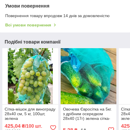
Умови повернення
Повернення товару впродовж 14 днів за домовленістю
Всі умови повернення
Подібні товари компанії
Сітка-мішок для винограду
Овочева Євросітка на 5кг.
Сітк
28х40 см, 5 кг, 100шт,
з дрібним осередком
28х4
зелена
28х40 (17г) зелена сітка-
зеле
мішок для овочів.
425,04
425
₴/100 шт.
5,28