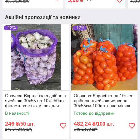
₴
6 ₴
483 ₴/100 шт.
483 ₴
Акційні пропозиції та новинки
–12%
–12%
Овочева Євро сітка з дрібною
Овочева Євросітка на 10кг. з
ячейкою 30х55 на 10кг. 50шт.
дрібною ячейкою червона
фіолетова сітка-мішок для
30х55см 100шт. сітка-мішок
овочів.
для овочів
В наявності
Готово до відправки
246
482,24
₴/50 шт.
₴/100 шт.
279,54 ₴/50 шт.
548 ₴/100 шт.