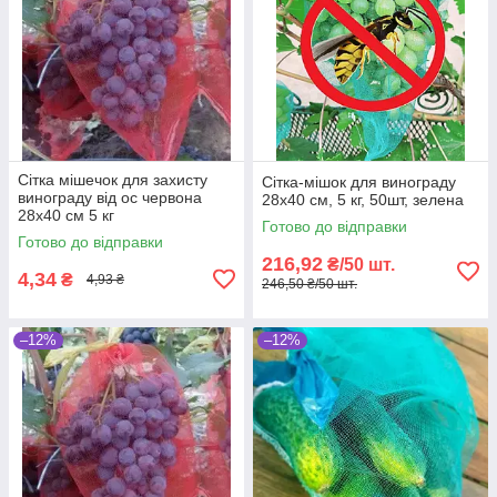
Сітка мішечок для захисту
Сітка-мішок для винограду
винограду від ос червона
28х40 см, 5 кг, 50шт, зелена
28х40 см 5 кг
Готово до відправки
Готово до відправки
216,92
₴/50 шт.
4,34
₴
4,93 ₴
246,50 ₴/50 шт.
–12%
–12%