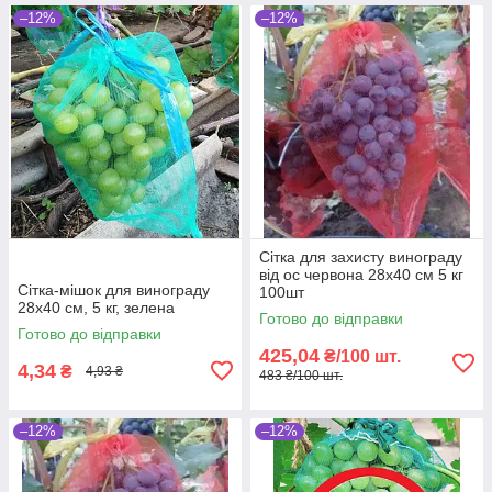
–12%
–12%
Сітка для захисту винограду
від ос червона 28х40 см 5 кг
Сітка-мішок для винограду
100шт
28х40 см, 5 кг, зелена
Готово до відправки
Готово до відправки
425,04
₴/100 шт.
4,34
₴
4,93 ₴
483 ₴/100 шт.
–12%
–12%