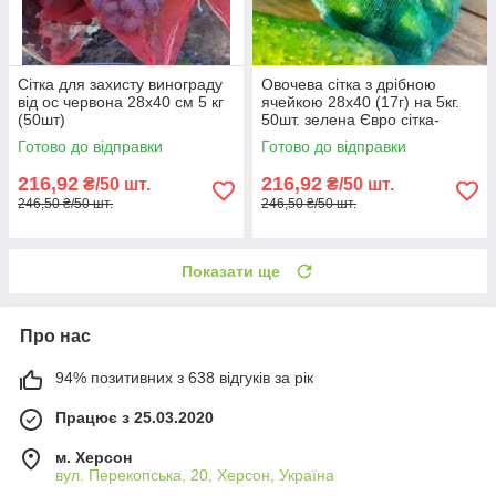
Сітка для захисту винограду
Овочева сітка з дрібною
від ос червона 28х40 см 5 кг
ячейкою 28х40 (17г) на 5кг.
(50шт)
50шт. зелена Євро сітка-
мішок для овочів.
Готово до відправки
Готово до відправки
216,92
216,92
₴/50 шт.
₴/50 шт.
246,50 ₴/50 шт.
246,50 ₴/50 шт.
Показати ще
Про нас
94% позитивних з 638 відгуків за рік
Працює з 25.03.2020
м. Херсон
вул. Перекопська, 20, Херсон, Україна