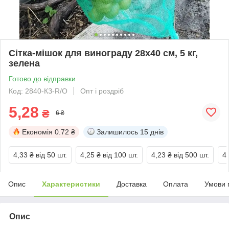
Сітка-мішок для винограду 28х40 см, 5 кг,
зелена
Готово до відправки
Код: 2840-КЗ-R/O
Опт і роздріб
5,28
₴
6 ₴
Економія
0.72 ₴
Залишилось
15 днів
4,33 ₴
від 50 шт.
4,25 ₴
від 100 шт.
4,23 ₴
від 500 шт.
4
Опис
Характеристики
Доставка
Оплата
Умови 
Опис