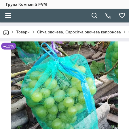
Група Компаній FVM
Товари
Сітка овочева, Євросітка овочева капронова
–12%