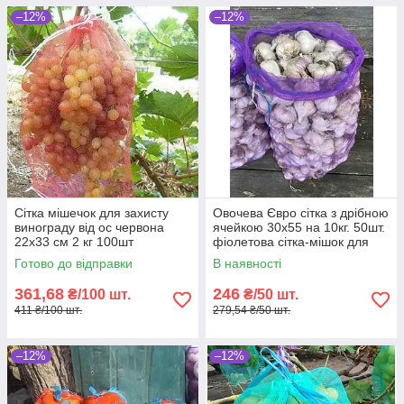
–12%
–12%
Сітка мішечок для захисту
Овочева Євро сітка з дрібною
винограду від ос червона
ячейкою 30х55 на 10кг. 50шт.
22х33 см 2 кг 100шт
фіолетова сітка-мішок для
овочів.
Готово до відправки
В наявності
361,68
246
₴/100 шт.
₴/50 шт.
411 ₴/100 шт.
279,54 ₴/50 шт.
–12%
–12%