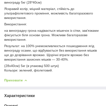
винограду 5кг (28*40см)
Яскравий колір, міцний матеріал, стійкість до
ультрафіолетового проміння, можливість багаторазового
використання.
Використання:
на виноградну грона надівається мішечок із сітки, зав'язками
фіксується біля основи грона. Можливе багаторазове
використання.
Результат: на 100% унеможливлюється пошкодження ягід
винограду осами, що відбувається без використання мішків
ще до дозрівання врожаю. Щорічні втрати врожаю без
використання захисних мішків — 30-40%.
(28х40см) 5кг (в упаковці 500 штук)
Кольори: зелений, фіолетовий.
Приховати
Характеристики
Основні