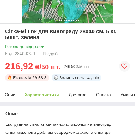
Сітка-мішок для винограду 28х40 см, 5 кг,
50шт, зелена
Готово до відправки
Код: 2840-КЗ-R
Роздріб
216,92
₴/50 шт.
246,50 ₴/50 шт.
Економія
29.58 ₴
Залишилось
14 днів
Опис
Характеристики
Доставка
Оплата
Умови 
Опис
Екструзійна сітка, сітка-панчоха, мішочки на виноград.
Сітка-мішечок з дрібним осередком.Захисна сітка для