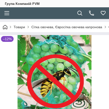
Група Компаній FVM
Товари
Сітка овочева, Євросітка овочева капронова
–12%