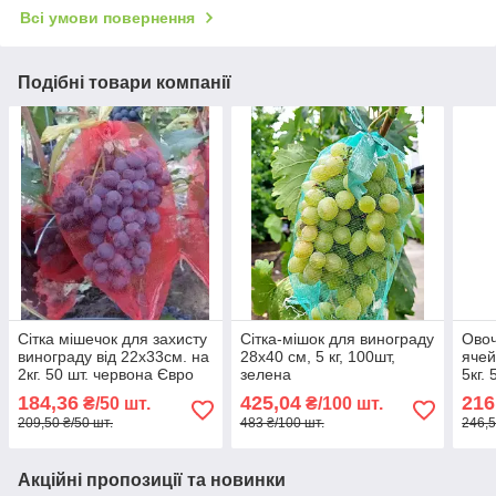
Всі умови повернення
Подібні товари компанії
Сітка мішечок для захисту
Сітка-мішок для винограду
Овоч
винограду від 22х33см. на
28х40 см, 5 кг, 100шт,
ячей
2кг. 50 шт. червона Євро
зелена
5кг.
сітка мішок для овочів.
сітк
184,36
425,04
216
₴/50 шт.
₴/100 шт.
209,50 ₴/50 шт.
483 ₴/100 шт.
246,5
Акційні пропозиції та новинки