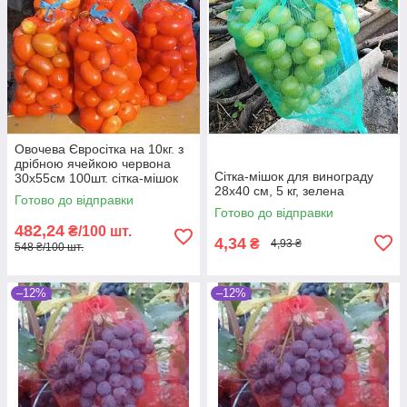
Овочева Євросітка на 10кг. з
дрібною ячейкою червона
Сітка-мішок для винограду
30х55см 100шт. сітка-мішок
28х40 см, 5 кг, зелена
для овочів
Готово до відправки
Готово до відправки
482,24
₴/100 шт.
4,34
₴
4,93 ₴
548 ₴/100 шт.
–12%
–12%