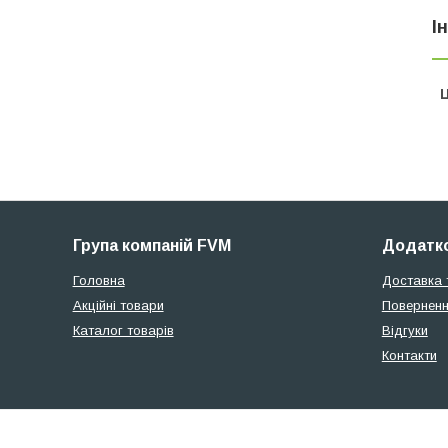
І
Ц
Група компаній FVM
Додатко
Головна
Доставка 
Акційні товари
Поверненн
Каталог товарів
Відгуки
Контакти