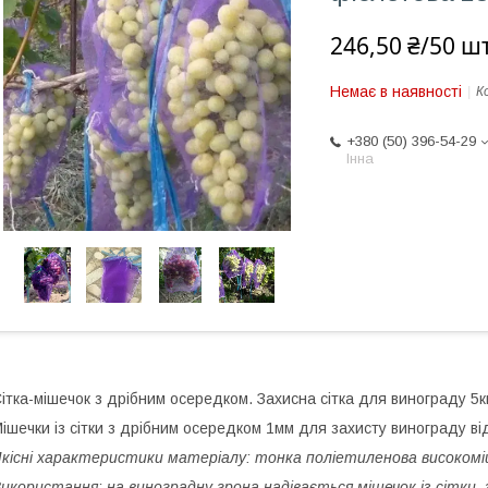
246,50 ₴/50 шт
Немає в наявності
К
+380 (50) 396-54-29
Інна
ітка-мішечок з дрібним осередком. Захисна сітка для винограду 5к
ішечки із сітки з дрібним осередком 1мм для захисту винограду ві
кісні характеристики матеріалу: тонка поліетиленова високоміц
икористання: на виноградну грона надівається мішечок із сітки, 