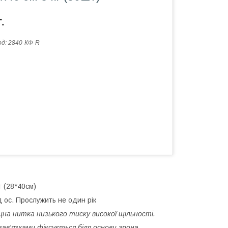
.
од:
2840-КФ-R
г (28*40см)
д ос. Прослужить не один рік
на нитка низького тиску високої щільності.
зав'язками фіксується біля основи грона.