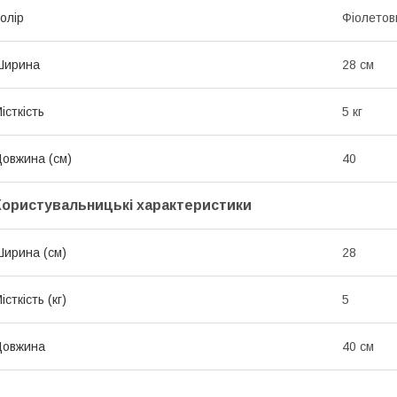
олір
Фіолетов
Ширина
28 см
істкість
5 кг
овжина (см)
40
Користувальницькі характеристики
ирина (см)
28
істкість (кг)
5
Довжина
40 см