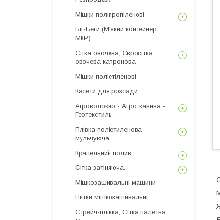
Мішки поліпропіленові
Біг-Беги (М'який контейнер
МКР)
Сітка овочева, Євросітка
овочева капронова
МІшки поліетіленові
Касети для розсади
Агроволокно - Агротканина -
Геотекстиль
Плівка поліетиленова
мульчуюча
Крапельний полив
Сітка затіняюча.
С
Мішкозашивальні машини
М
Нитки мішкозашивальні
Я
Стрейч-плівка, Сітка палетна,
В