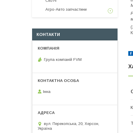
Скотч
М
Агро-Авто запчастини
Р
м
(
К
КОНТАКТИ
Група компаній FVM
Х
Інна
К
Т
вул. Перекопська, 20, Херсон,
Україна