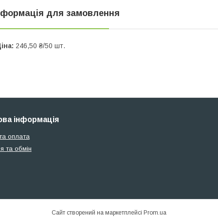
нформація для замовлення
іна:
246,50 ₴/50 шт.
ва інформація
та оплата
я та обмін
Сайт створений на маркетплейсі
Prom.ua