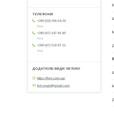
К
+380 (50) 396-54-29
Інна
М
+380 (67) 547-65-85
Інна
Д
+380 (67) 518-97-21
Інна
Ш
https://fvm.com.ua/
fvm.main@gmail.com
М