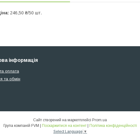
іна:
246,50 ₴/50 шт.
ва інформація
та оплата
я та обмін
Сайт створений на маркетплейсі
Prom.ua
Група компаній FVM |
Поскаржитися на контент
|
Політика конфіденційності
Select Language
▼