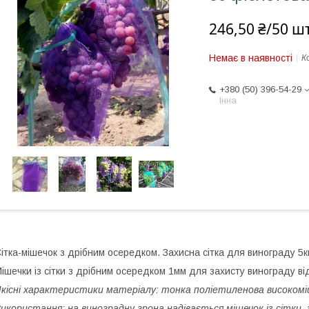
246,50 ₴/50 шт
Немає в наявності
К
+380 (50) 396-54-29
Інна
ітка-мішечок з дрібним осередком. Захисна сітка для винограду 5к
ішечки із сітки з дрібним осередком 1мм для захисту винограду ві
кісні характеристики матеріалу: тонка поліетиленова високоміц
икористання: на виноградну грона надівається мішечок із сітки, 