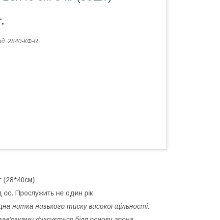
.
од:
2840-КФ-R
г (28*40см)
д ос. Прослужить не один рік
на нитка низького тиску високої щільності.
зав'язками фіксується біля основи грона.