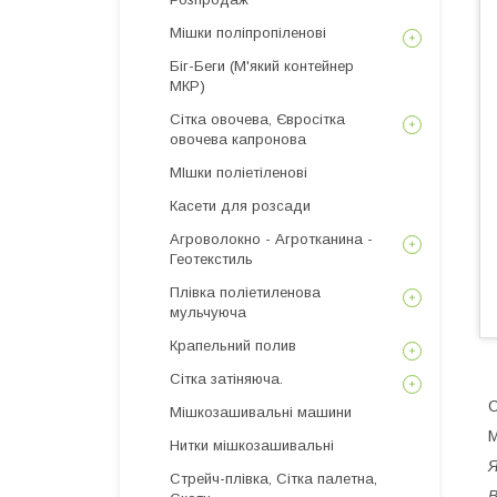
Мішки поліпропіленові
Біг-Беги (М'який контейнер
МКР)
Сітка овочева, Євросітка
овочева капронова
МІшки поліетіленові
Касети для розсади
Агроволокно - Агротканина -
Геотекстиль
Плівка поліетиленова
мульчуюча
Крапельний полив
Сітка затіняюча.
С
Мішкозашивальні машини
М
Нитки мішкозашивальні
Я
Стрейч-плівка, Сітка палетна,
В