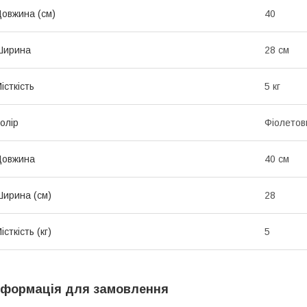
овжина (см)
40
Ширина
28 см
істкість
5 кг
олір
Фіолетов
Довжина
40 см
ирина (см)
28
істкість (кг)
5
нформація для замовлення