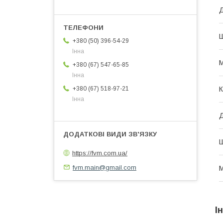
Д
+380 (50) 396-54-29
Інна
М
+380 (67) 547-65-85
Інна
К
+380 (67) 518-97-21
Інна
Ш
https://fvm.com.ua/
fvm.main@gmail.com
М
І