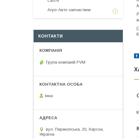
Скотч
М
Агро-Авто запчастини
Р
м
(
К
КОНТАКТИ
Група компаній FVM
Х
Інна
К
вул. Перекопська, 20, Херсон,
Україна