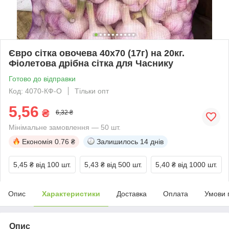
Євро сітка овочева 40х70 (17г) на 20кг.
Фіолетова дрібна сітка для Часнику
Готово до відправки
Код: 4070-КФ-O
Тільки опт
5,56
₴
6,32 ₴
Мінімальне замовлення — 50 шт.
Економія
0.76 ₴
Залишилось
14 днів
5,45 ₴
від 100 шт.
5,43 ₴
від 500 шт.
5,40 ₴
від 1000 шт.
Опис
Характеристики
Доставка
Оплата
Умови 
Опис