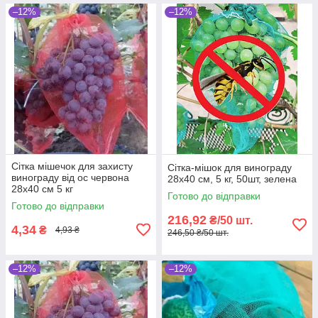
–12%
–12%
Сітка мішечок для захисту
Сітка-мішок для винограду
винограду від ос червона
28х40 см, 5 кг, 50шт, зелена
28х40 см 5 кг
Готово до відправки
Готово до відправки
216,92
₴/50 шт.
4,34
₴
4,93 ₴
246,50 ₴/50 шт.
–12%
–12%