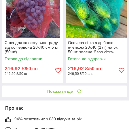
Сітка для захисту винограду
Овочева сітка з дрібною
від ос червона 28х40 см 5 кг
ячейкою 28х40 (17г) на 5кг.
(50шт)
50шт. зелена Євро сітка-
мішок для овочів.
Готово до відправки
Готово до відправки
216,92
216,92
₴/50 шт.
₴/50 шт.
246,50 ₴/50 шт.
246,50 ₴/50 шт.
Показати ще
Про нас
94% позитивних з 630 відгуків за рік