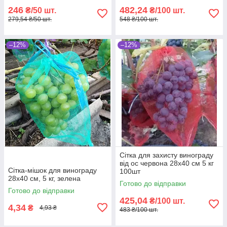
246
482,24
₴/50 шт.
₴/100 шт.
279,54 ₴/50 шт.
548 ₴/100 шт.
–12%
–12%
Сітка для захисту винограду
від ос червона 28х40 см 5 кг
Сітка-мішок для винограду
100шт
28х40 см, 5 кг, зелена
Готово до відправки
Готово до відправки
425,04
₴/100 шт.
4,34
₴
4,93 ₴
483 ₴/100 шт.