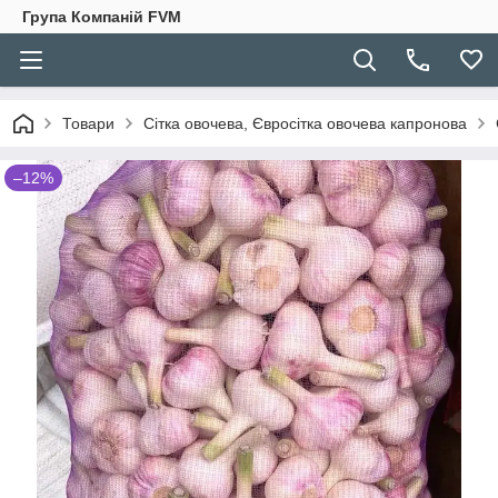
Група Компаній FVM
Товари
Сітка овочева, Євросітка овочева капронова
–12%