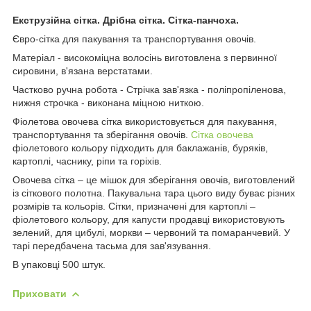
Екструзійна сітка. Дрібна сітка. Сітка-панчоха.
Євро-сітка для пакування та транспортування овочів.
Матеріал - високоміцна волосінь виготовлена ​​з первинної
сировини, в'язана верстатами.
Частково ручна робота - Стрічка зав'язка - поліпропіленова,
нижня строчка - виконана міцною ниткою.
Фіолетова овочева сітка використовується для пакування,
транспортування та зберігання овочів.
Сітка овочева
фіолетового кольору підходить для баклажанів, буряків,
картоплі, часнику, ріпи та горіхів.
Овочева сітка – це мішок для зберігання овочів, виготовлений
із сіткового полотна. Пакувальна тара цього виду буває різних
розмірів та кольорів. Сітки, призначені для картоплі –
фіолетового кольору, для капусти продавці використовують
зелений, для цибулі, моркви – червоний та помаранчевий. У
тарі передбачена тасьма для зав'язування.
В упаковці 500 штук.
Приховати