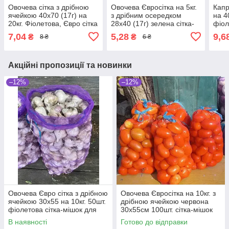
Овочева сітка з дрібною
Овочева Євросітка на 5кг.
Капр
ячейкою 40х70 (17г) на
з дрібним осередком
на 4
20кг. Фіолетова, Євро сітка
28х40 (17г) зелена сітка-
фіол
овочева для часнику, для
мішок для овочів.
вічк
7,04
5,28
9,6
₴
₴
8 ₴
6 ₴
цибулі
Акційні пропозиції та новинки
–12%
–12%
Овочева Євро сітка з дрібною
Овочева Євросітка на 10кг. з
ячейкою 30х55 на 10кг. 50шт.
дрібною ячейкою червона
фіолетова сітка-мішок для
30х55см 100шт. сітка-мішок
овочів.
для овочів
В наявності
Готово до відправки