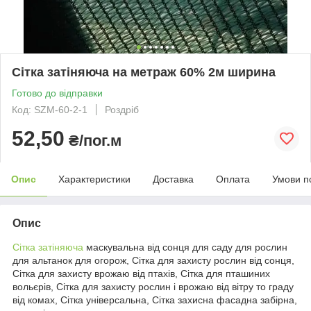
Сітка затіняюча на метраж 60% 2м ширина
Готово до відправки
Код: SZM-60-2-1
Роздріб
52,50
₴/пог.м
Опис
Характеристики
Доставка
Оплата
Умови п
Опис
Сітка затіняюча
маскувальна від сонця для саду для рослин
для альтанок для огорож, Сітка для захисту рослин від сонця,
Сітка для захисту врожаю від птахів, Сітка для пташиних
вольєрів, Сітка для захисту рослин і врожаю від вітру то граду
від комах, Сітка універсальна, Сітка захисна фасадна забірна,