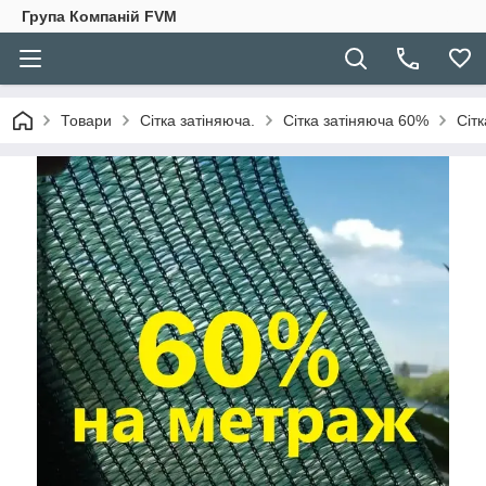
Група Компаній FVM
Товари
Сітка затіняюча.
Сітка затіняюча 60%
Сіт