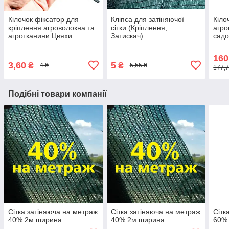
Кілочок фіксатор для
Кліпса для затіняючої
Кіло
кріплення агроволокна та
сітки (Кріплення,
агро
агротканини Цвяхи
Затискач)
садо
ґрунтові пластикові
160
3,60
5
₴
₴
4 ₴
5,55 ₴
177,7
Подібні товари компанії
Сітка затіняюча на метраж
Сітка затіняюча на метраж
Сітк
40% 2м ширина
40% 2м ширина
60%