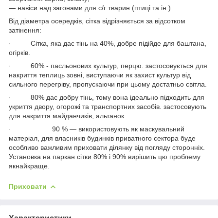
― навіси над загонами для с/г тварин (птиці та ін.)
Від діаметра осередків, сітка відрізняється за відсотком
затінення:
· Сітка, яка дає тінь на 40%, добре підійде для баштана,
огірків.
· 60% - пасльонових культур, перцю. застосовується для
накриття теплиць зовні, виступаючи як захист культур від
сильного перегріву, пропускаючи при цьому достатньо світла.
· 80% дає добру тінь, тому вона ідеально підходить для
укриття двору, огорожі та транспортних засобів. застосовують
для накриття майданчиків, альтанок.
· 90 % — використовують як маскувальний
матеріал, для власників будинків приватного сектора буде
особливо важливим приховати ділянку від погляду сторонніх.
Установка на паркан сітки 80% і 90% вирішить цю проблему
якнайкраще.
Приховати