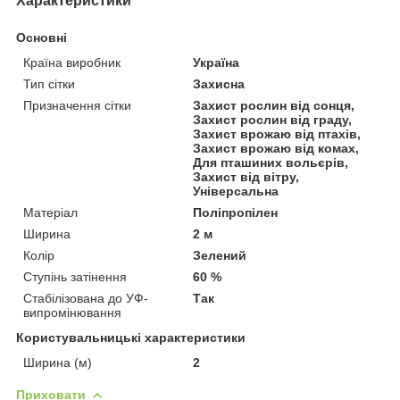
Характеристики
Основні
Країна виробник
Україна
Тип сітки
Захисна
Призначення сітки
Захист рослин від сонця,
Захист рослин від граду,
Захист врожаю від птахів,
Захист врожаю від комах,
Для пташиних вольєрів,
Захист від вітру,
Універсальна
Матеріал
Поліпропілен
Ширина
2 м
Колір
Зелений
Ступінь затінення
60 %
Стабілізована до УФ-
Так
випромінювання
Користувальницькі характеристики
Ширина (м)
2
Приховати