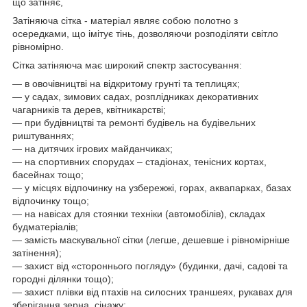
що затіняє,
Затіняюча сітка - матеріал являє собою полотно з
осередками, що імітує тінь, дозволяючи розподіляти світло
рівномірно.
Сітка затіняюча має широкий спектр застосування:
― в овочівництві на відкритому грунті та теплицях;
― у садах, зимових садах, розплідниках декоративних
чагарників та дерев, квітникарстві;
― при будівництві та ремонті будівель на будівельних
риштуваннях;
― на дитячих ігрових майданчиках;
― на спортивних спорудах – стадіонах, тенісних кортах,
басейнах тощо;
― у місцях відпочинку на узбережжі, горах, аквапарках, базах
відпочинку тощо;
― на навісах для стоянки техніки (автомобілів), складах
будматеріалів;
― замість маскувальної сітки (легше, дешевше і рівномірніше
затінення);
― захист від «стороннього погляду» (будинки, дачі, садові та
городні ділянки тощо);
― захист плівки від птахів на силосних траншеях, рукавах для
зберігання зерна, сінажу;