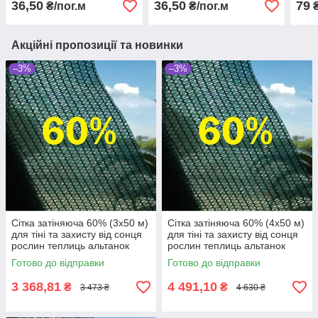
36,50
36,50
79
₴/пог.м
₴/пог.м
₴
Акційні пропозиції та новинки
–3%
–3%
Сітка затіняюча 60% (3х50 м)
Сітка затіняюча 60% (4х50 м)
для тіні та захисту від сонця
для тіні та захисту від сонця
рослин теплиць альтанок
рослин теплиць альтанок
навісів
навісів
Готово до відправки
Готово до відправки
3 368,81
4 491,10
₴
₴
3 473 ₴
4 630 ₴