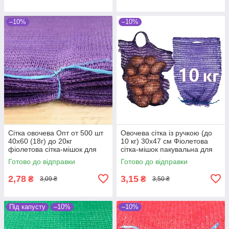
–10%
–10%
Сітка овочева Опт от 500 шт
Овочева сітка із ручкою (до
40х60 (18г) до 20кг
10 кг) 30х47 см Фіолетова
фіолетова сітка-мішок для
сітка-мішок пакувальна для
овочів
овочів, мішки овочеві
Готово до відправки
Готово до відправки
2,78
3,15
₴
₴
3,09 ₴
3,50 ₴
Під капусту
–10%
–10%