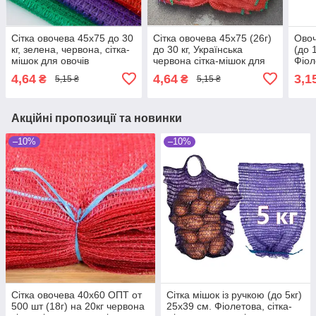
Сітка овочева 45х75 до 30
Сітка овочева 45х75 (26г)
Овоч
кг, зелена, червона, сітка-
до 30 кг, Українська
(до 
мішок для овочів
червона сітка-мішок для
Фіол
овочів
паку
4,64
4,64
3,1
₴
₴
5,15 ₴
5,15 ₴
мішк
Акційні пропозиції та новинки
–10%
–10%
Сітка овочева 40х60 ОПТ от
Сітка мішок із ручкою (до 5кг)
500 шт (18г) на 20кг червона
25х39 см. Фіолетова, сітка-