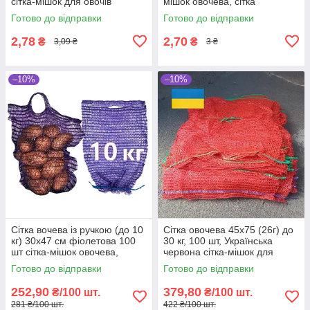
сітка-мішок для овочів
мішок овочева, сітка
пакувальна для овочів, мішки
Готово до відправки
Готово до відправки
овочеві
2,78
2,70
₴
₴
3,09 ₴
3 ₴
–10%
–10%
Сітка вочева із ручкою (до 10
Сітка овочева 45х75 (26г) до
кг) 30х47 см фіолетова 100
30 кг, 100 шт, Українська
шт сітка-мішок овочева,
червона сітка-мішок для
мішки овочеві
овочів
Готово до відправки
Готово до відправки
252,90
379,80
₴/100 шт.
₴/100 шт.
281 ₴/100 шт.
422 ₴/100 шт.