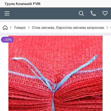
Група Компаній FVM
Товари
Сітка овочева, Євросітка овочева капронова
–10%