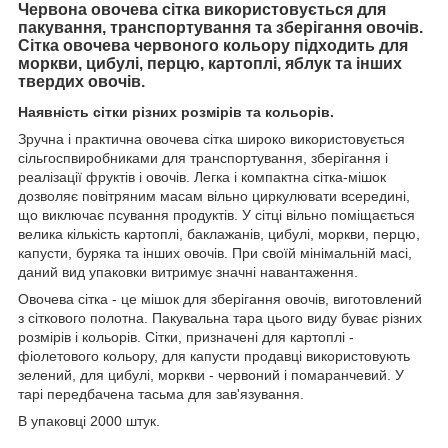
Червона овочева сітка використовується для
пакування, транспортування та зберігання овочів.
Сітка овочева червоного кольору підходить для
моркви, цибулі, перцю, картоплі, яблук та інших
твердих овочів.
Наявність сітки різних розмірів та кольорів.
Зручна і практична овочева сітка широко використовується
сільгоспвиробниками для транспортування, зберігання і
реалізації фруктів і овочів. Легка і компактна сітка-мішок
дозволяє повітряним масам вільно циркулювати всередині,
що виключає псування продуктів. У сітці вільно поміщається
велика кількість картоплі, баклажанів, цибулі, моркви, перцю,
капусти, буряка та інших овочів. При своїй мінімальній масі,
даний вид упаковки витримує значні навантаження.
Овочева сітка - це мішок для зберігання овочів, виготовлений
з сіткового полотна. Пакувальна тара цього виду буває різних
розмірів і кольорів. Сітки, призначені для картоплі -
фіолетового кольору, для капусти продавці використовують
зелений, для цибулі, моркви - червоний і помаранчевий. У
тарі передбачена тасьма для зав'язування.
В упаковці 2000 штук.