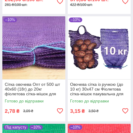
281 ₴/100 шт.
422 ₴/100 шт.
–10%
–10%
Сітка овочева Опт от 500 шт
Овочева сітка із ручкою (до
40х60 (18г) до 20кг
10 кг) 30х47 см Фіолетова
фіолетова сітка-мішок для
сітка-мішок пакувальна для
овочів
овочів, мішки овочеві
Готово до відправки
Готово до відправки
2,78
3,15
₴
₴
3,09 ₴
3,50 ₴
Під капусту
–10%
–10%