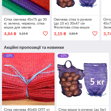
Сітка овочева 45х75 до 30
Овочева сітка із ручкою
Опто
кг, зелена, червона, сітка-
(до 10 кг) 30х47 см
45х7
мішок для овочів
Фіолетова сітка-мішок
Зеле
пакувальна для овочів,
овоч
4,64
3,15
3,7
₴
₴
5,15 ₴
3,50 ₴
мішки овочеві
Акційні пропозиції та новинки
–10%
–10%
Сітка овочева 40х60 ОПТ от
Сітка мішок із ручкою (до 5кг)