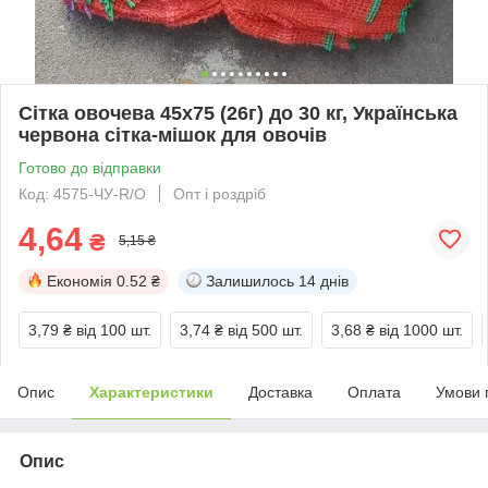
Сітка овочева 45х75 (26г) до 30 кг, Українська
червона сітка-мішок для овочів
Готово до відправки
Код: 4575-ЧУ-R/O
Опт і роздріб
4,64
₴
5,15 ₴
Економія
0.52 ₴
Залишилось
14 днів
3,79 ₴
від 100 шт.
3,74 ₴
від 500 шт.
3,68 ₴
від 1000 шт.
Опис
Характеристики
Доставка
Оплата
Умови 
Опис