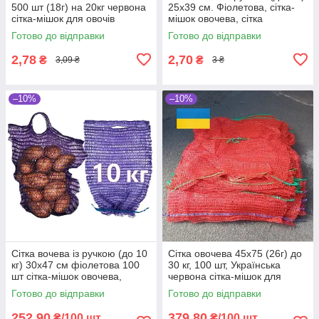
500 шт (18г) на 20кг червона
25х39 см. Фіолетова, сітка-
сітка-мішок для овочів
мішок овочева, сітка
пакувальна для овочів, мішки
Готово до відправки
Готово до відправки
овочеві
2,78
2,70
₴
₴
3,09 ₴
3 ₴
–10%
–10%
Сітка вочева із ручкою (до 10
Сітка овочева 45х75 (26г) до
кг) 30х47 см фіолетова 100
30 кг, 100 шт, Українська
шт сітка-мішок овочева,
червона сітка-мішок для
мішки овочеві
овочів
Готово до відправки
Готово до відправки
252,90
379,80
₴/100 шт.
₴/100 шт.