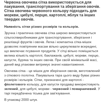
Червона овочева сітка використовується для
пакування, транспортування та зберігання овочів.
Сітка овочева червоного кольору підходить для
моркви, цибулі, перцю, картоплі, яблук та інших
твердих овочів.
Наявність сітки різних розмірів та кольорів.
Зручна і практична овочева сітка широко використовується
сільгоспвиробниками для транспортування, зберігання і
реалізації фруктів і овочів. Легка і компактна сітка-мішок
дозволяє повітряним масам вільно циркулювати всередині,
що виключає псування продуктів. У сітці вільно поміщається
велика кількість картоплі, баклажанів, цибулі, моркви, перцю,
капусти, буряка та інших овочів. При своїй мінімальній масі,
даний вид упаковки витримує значні навантаження.
Овочева сітка - це мішок для зберігання овочів, виготовлений
з сіткового полотна. Пакувальна тара цього виду буває різних
розмірів і кольорів. Сітки, призначені для картоплі -
фіолетового
кольору, для капусти продавці використовують
зелений
, для цибулі, моркви -
червоний і помаранчевий
. У
тарі передбачена тісьма для зав'язування.
В упаковці 2000 штук.