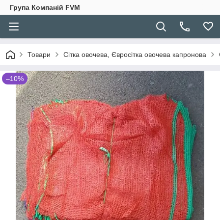
Група Компаній FVM
Товари
Сітка овочева, Євросітка овочева капронова
–10%