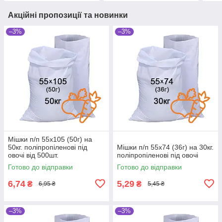
Акційні пропозиції та новинки
–3%
–3%
Мішки п/п 55x105 (50г) на
50кг. поліпропіленові під
Мішки п/п 55x74 (36г) на 30кг.
овочі від 500шт.
поліпропіленові під овочі
Готово до відправки
Готово до відправки
6,74
5,29
₴
₴
6,95 ₴
5,45 ₴
–3%
–3%