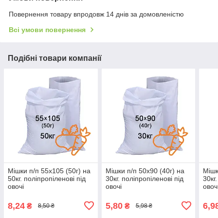
Повернення товару впродовж 14 днів за домовленістю
Всі умови повернення
Подібні товари компанії
Мішки п/п 55x105 (50г) на
Мішки п/п 50x90 (40г) на
Мішк
50кг. поліпропіленові під
30кг. поліпропіленові під
30кг
овочі
овочі
овоч
8,24
5,80
6,9
₴
₴
8,50 ₴
5,98 ₴