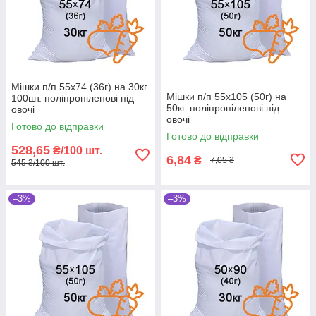
Мішки п/п 55x74 (36г) на 30кг.
Мішки п/п 55x105 (50г) на
100шт. поліпропіленові під
50кг. поліпропіленові під
овочі
овочі
Готово до відправки
Готово до відправки
528,65
₴/100 шт.
6,84
₴
7,05 ₴
545 ₴/100 шт.
–3%
–3%