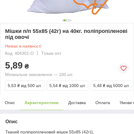
Мішки п/п 55x85 (42г) на 40кг. поліпропіленові
під овочі
Немає в наявності
Код: 404301-O
Тільки опт
5,89
₴
Мінімальне замовлення — 100 шт.
5,63 ₴
від 500 шт.
5,54 ₴
від 1000 шт.
5,48 ₴
від 5000 шт.
Опис
Характеристики
Доставка
Оплата
Умови 
Опис
Тканий поліпропіленовий мішок 55x85 (42г)),