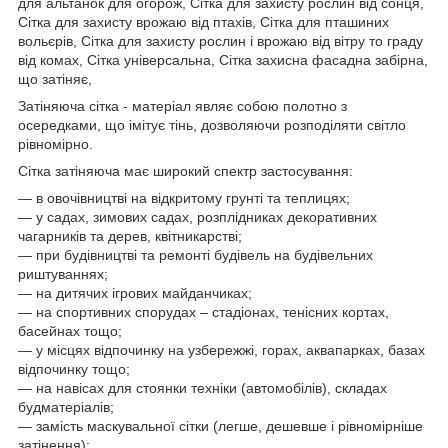
для альтанок для огорож, Сітка для захисту рослин від сонця,
Сітка для захисту врожаю від птахів, Сітка для пташиних
вольєрів, Сітка для захисту рослин і врожаю від вітру то граду
від комах, Сітка універсальна, Сітка захисна фасадна забірна,
що затіняє,
Затіняюча сітка - матеріал являє собою полотно з
осередками, що імітує тінь, дозволяючи розподіляти світло
рівномірно.
Сітка затіняюча має широкий спектр застосування:
― в овочівництві на відкритому грунті та теплицях;
― у садах, зимових садах, розплідниках декоративних
чагарників та дерев, квітникарстві;
― при будівництві та ремонті будівель на будівельних
риштуваннях;
― на дитячих ігрових майданчиках;
― на спортивних спорудах – стадіонах, тенісних кортах,
басейнах тощо;
― у місцях відпочинку на узбережжі, горах, аквапарках, базах
відпочинку тощо;
― на навісах для стоянки техніки (автомобілів), складах
будматеріалів;
― замість маскувальної сітки (легше, дешевше і рівномірніше
затінення);