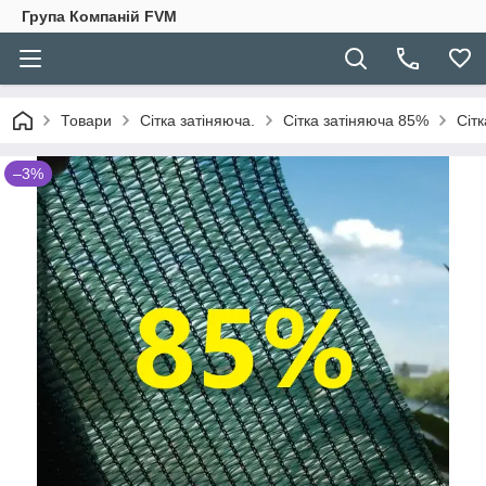
Група Компаній FVM
Товари
Сітка затіняюча.
Сітка затіняюча 85%
Сітк
–3%