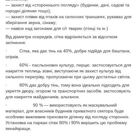
― захист від «стороннього погляду» (будинки, дачі, садові та
городні ділянки тощо);
― захист плівки від птахів на силосних траншеях, рукавах для
зберігання зерна, сінажу;
― навіси над загонами для с/г тварин (птиці та ін.)
Від діаметра осередків, сітка відрізняється за відсотком
затінення:
· Сітка, яка дає тінь на 40%, добре підійде для баштана,
огірків.
· 60% - пасльонових культур, перцю. застосовується для
накриття теплиць зовні, виступаючи як захист культур від
сильного перегріву, пропускаючи при цьому достатньо світла.
· 80% дає добру тінь, тому вона ідеально підходить для
укриття двору, огорожі та транспортних засобів. застосовують
для накриття майданчиків, альтанок.
· 90 % — використовують як маскувальний
матеріал, для власників будинків приватного сектора буде
особливо важливим приховати ділянку від погляду сторонніх.
Установка на паркан сітки 80% і 90% вирішить цю проблему
якнайкраще.