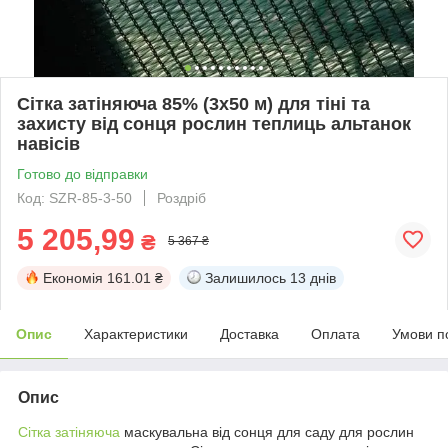
Сітка затіняюча 85% (3х50 м) для тіні та
захисту від сонця рослин теплиць альтанок
навісів
Готово до відправки
Код: SZR-85-3-50
Роздріб
5 205,99
₴
5 367 ₴
Економія
161.01 ₴
Залишилось
13 днів
Опис
Характеристики
Доставка
Оплата
Умови п
Опис
Сітка затіняюча
маскувальна від сонця для саду для рослин