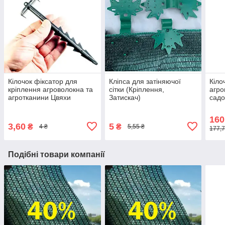
Кілочок фіксатор для
Кліпса для затіняючої
Кіло
кріплення агроволокна та
сітки (Кріплення,
агро
агротканини Цвяхи
Затискач)
садо
ґрунтові пластикові
160
3,60
5
₴
₴
4 ₴
5,55 ₴
177,7
Подібні товари компанії