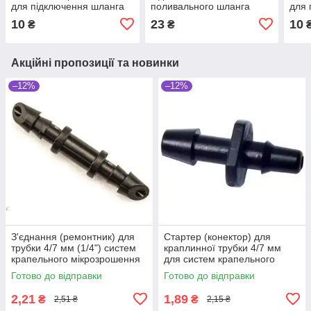
для підключення шланга
поливального шланга
для 
10
23
10
₴
₴
Акційні пропозиції та новинки
–12%
–12%
З'єднання (ремонтник) для
Стартер (конектор) для
трубки 4/7 мм (1/4") систем
краплинної трубки 4/7 мм
крапельного мікрозрошення
для систем крапельного
рослин
поливу та мікрозрошення
Готово до відправки
Готово до відправки
рослин
2,21
1,89
₴
₴
2,51 ₴
2,15 ₴