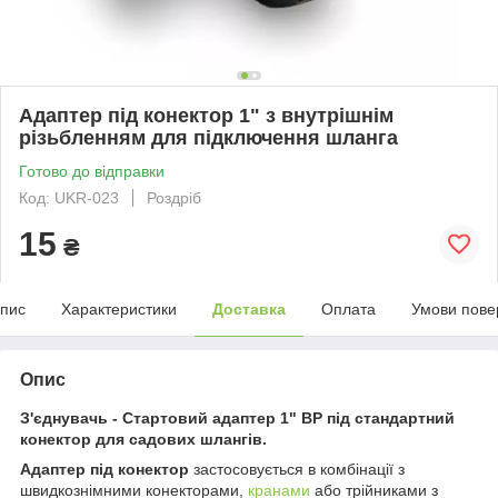
Адаптер під конектор 1" з внутрішнім
різьбленням для підключення шланга
Готово до відправки
Код: UKR-023
Роздріб
15
₴
пис
Характеристики
Доставка
Оплата
Умови пове
Опис
З'єднувачь - Стартовий адаптер 1" ВР під стандартний
конектор для садових шлангів.
Адаптер під конектор
застосовується в комбінації з
швидкознімними конекторами,
кранами
або трійниками з