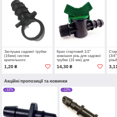
Заглушка садової трубки
Кран стартовий 1/2"
Стар
(16мм) систем
зовнішня різь для садової
(3/4
крапельного
трубки (16 мм) для
різь
поливу. SantehPlast SL-
крапельного поливання.
для 
1,20
14,30
3,1
₴
₴
020
Santehplast SL-011-7
труб
Акційні пропозиції та новинки
–12%
–12%