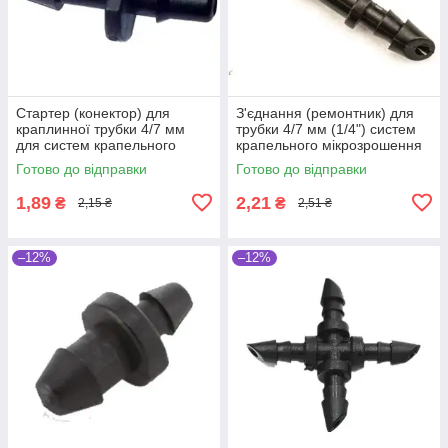
Стартер (конектор) для
З'єднання (ремонтник) для
краплинної трубки 4/7 мм
трубки 4/7 мм (1/4") систем
для систем крапельного
крапельного мікрозрошення
поливу та мікрозрошення
рослин
Готово до відправки
Готово до відправки
рослин
1,89
2,21
₴
₴
2,15 ₴
2,51 ₴
–12%
–12%