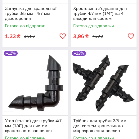
Заглушка для крапельної
Хрестовина з'єднання для
трубки 3/5 мм і 4/7 мм
трубки 4/7 мм (1/4") на 4
двостороння
виходи для систем
краплинного зрошення
Готово до відправки
Готово до відправки
рослин
1,33
3,96
₴
₴
1,51 ₴
4,50 ₴
–12%
–12%
Угол (коліно) для трубки 4/7
Трійник для трубки 3/5 мм
мм (1/4") для систем
для систем крапельного
крапельного зрошення
мікрозрошення рослин
рослин
Готово до відправки
Готово до відправки