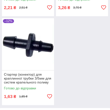
2,21
3,26
₴
₴
2,51 ₴
3,70 ₴
–12%
Стартер (конектор) для
краплинної трубки 3/5мм для
систем крапельного поливу
та мікрозрошення рослин
Готово до відправки
1,63
₴
1,85 ₴