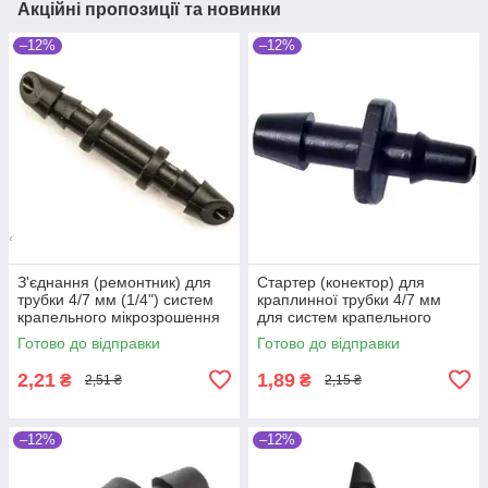
Акційні пропозиції та новинки
–12%
–12%
З'єднання (ремонтник) для
Стартер (конектор) для
трубки 4/7 мм (1/4") систем
краплинної трубки 4/7 мм
крапельного мікрозрошення
для систем крапельного
рослин
поливу та мікрозрошення
Готово до відправки
Готово до відправки
рослин
2,21
1,89
₴
₴
2,51 ₴
2,15 ₴
–12%
–12%