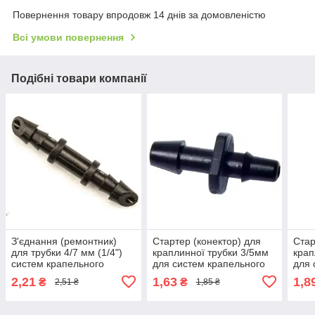
Повернення товару впродовж 14 днів за домовленістю
Всі умови повернення
Подібні товари компанії
З'єднання (ремонтник)
Стартер (конектор) для
Стар
для трубки 4/7 мм (1/4")
краплинної трубки 3/5мм
крап
систем крапельного
для систем крапельного
для 
мікрозрошення рослин
поливу та мікрозрошення
поли
2,21
1,63
1,8
₴
₴
2,51 ₴
1,85 ₴
рослин
рос