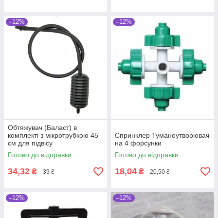
–12%
–12%
Обтяжувач (Баласт) в
комплекті з мікротрубкою 45
Спринклер Туманоутворювач
см для підвісу
на 4 форсунки
туманоутворювача і
Готово до відправки
Готово до відправки
мікроспринклеру
34,32
18,04
₴
₴
39 ₴
20,50 ₴
–12%
–12%