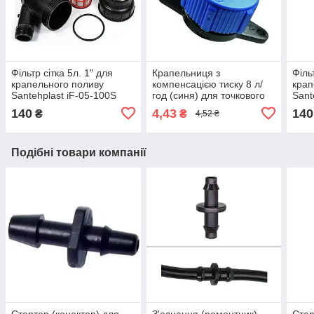
Фільтр сітка 5л. 1" для
Крапельниця з
Філь
крапельного поливу
компенсацією тиску 8 л/
крап
Santehplast iF-05-100S
год (синя) для точкового
Sant
поливу рослин.
140
4,43
140
₴
₴
4,52 ₴
SantehPlast SL-015
Подібні товари компанії