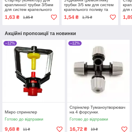
Стартер (конектор) для
З'єднання (ремонтник)
Стар
краплинної трубки 3/5мм
трубки 3/5 мм для систем
крап
для систем крапельного
крапельного поливу та
для 
поливу та мікрозрошення
мікрозрошення рослин
поли
1,63
1,54
1,8
₴
₴
1,85 ₴
1,75 ₴
рослин
рос
Акційні пропозиції та новинки
–12%
–12%
Спрiнклер Туманоутворювач
Мікро спринклер
на 4 форсунки.
Готово до відправки
Готово до відправки
9,68
16,72
₴
₴
11 ₴
19 ₴