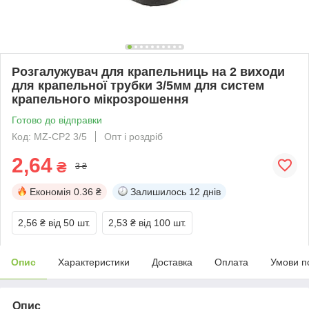
Розгалужувач для крапельниць на 2 виходи
для крапельної трубки 3/5мм для систем
крапельного мікрозрошення
Готово до відправки
Код: MZ-CP2 3/5
Опт і роздріб
2,64
₴
3 ₴
Економія
0.36 ₴
Залишилось
12 днів
2,56 ₴
від 50 шт.
2,53 ₴
від 100 шт.
Опис
Характеристики
Доставка
Оплата
Умови п
Опис