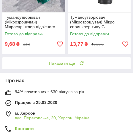
Туманоутворювач
Туманоутворювач
(Мікрозрошувач)
(Мікрозрошувач) Мікро
Мікроспрінклер підвісного
спринклер типу G –
типу
трикутний поворотний.
Готово до відправки
Готово до відправки
9,68
13,77
₴
₴
11 ₴
15,65 ₴
Показати ще
Про нас
94% позитивних з 630 відгуків за рік
Працює з 25.03.2020
м. Херсон
вул. Перекопська, 20, Херсон, Україна
Контакти