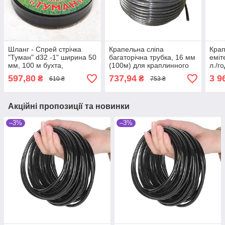
Шланг - Спрей стрічка
Крапельна сліпа
Крап
"Туман" d32 -1" ширина 50
багаторічна трубка, 16 мм
еміт
мм, 100 м бухта,
(100м) для краплинного
л./г
(GOLDEN SPRAY)
зрошення Gold Flex
Кор
597,80
737,94
3 9
₴
₴
610 ₴
753 ₴
SantehPlast TN 5020
Акційні пропозиції та новинки
–3%
–3%