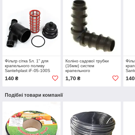
Фільтр сітка 5л. 1" для
Коліно садової трубки
Філь
крапельного поливу
(16мм) систем
крап
Santehplast iF-05-100S
крапельного
Sant
поливу. SantehPlast SL-
140
1,70
140
₴
₴
019
Подібні товари компанії