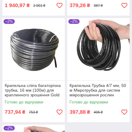
1 940,97
379,26
₴
₴
2 001 ₴
387 ₴
–2%
–2%
Крапельна сліпа багаторічна
Крапельна Трубка 4/7 мм, 50
трубка, 16 мм (100м) для
м Мікротрубка для систем
краплинного зрошення Gold
мікрозрошення рослин
Flex
Готово до відправки
Готово до відправки
737,94
397,88
₴
₴
753 ₴
406 ₴
–2%