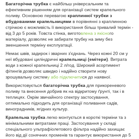
Багаторічна трубка
є найбільш універсальним та
ефективним рішенням для організації систем крапельного
поливу. Основною перевагою
краплинної трубки з
вбудованими крапельницями
в порівнянні з краплинною
стрічкою є можливість її використання більш тривалий термін -
від 3 до 5 років. Товста стінка, вигото
влена ​​з якісно
го
матеріалу, дозволяє не забирати трубку на зиму без
зменшення терміну експлуатації.
Немає швів, задирок і зварних з'єднань. Через кожні 20 см у
неї вбудовані циліндричні
крапельниці (емітери)
. Витрата
води з кожної крапельниці 2 л/год. Широкий асортимент
фітингів дозволяє швидко і надійно створити нову
зрошувальну систем
у або підключити
ся до наявної.
Використовується
багаторічна трубка
для прикореневого
поливу та внесення добрив як на відкритому ґрунті, так і в
теплицях. Окрім звичайного спектру застосування,
оптимально підходить для організації поливання садів,
виноградників, ягідних культур.
Крапельна трубка
легко монтується в короткі терміни та з
мінімальними витратами праці. Застосування у складі
спеціального ультрафіолетового фільтра надійно захищає
його від дії сонячних променів та гарантує використання до 5