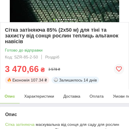
Сітка затіняюча 85% (2х50 м) для тіні та
захисту від сонця рослин теплиць альтанок
навісів
Готово до відправки
Код: SZR-85-2-50
Роздріб
3 470,66
₴
3 578 ₴
Економія
107.34 ₴
Залишилось
14 днів
Опис
Характеристики
Доставка
Оплата
Умови п
Опис
Сітка затіняюча
маскувальна від сонця для саду для рослин