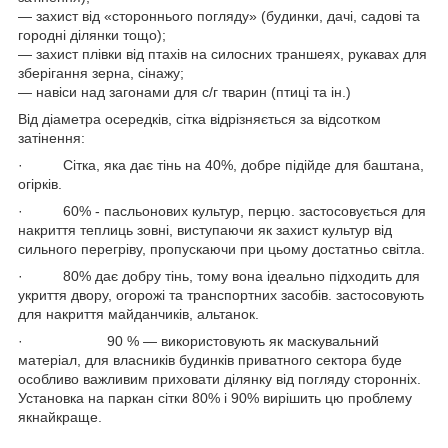
― захист від «стороннього погляду» (будинки, дачі, садові та
городні ділянки тощо);
― захист плівки від птахів на силосних траншеях, рукавах для
зберігання зерна, сінажу;
― навіси над загонами для с/г тварин (птиці та ін.)
Від діаметра осередків, сітка відрізняється за відсотком
затінення:
· Сітка, яка дає тінь на 40%, добре підійде для баштана,
огірків.
· 60% - пасльонових культур, перцю. застосовується для
накриття теплиць зовні, виступаючи як захист культур від
сильного перегріву, пропускаючи при цьому достатньо світла.
· 80% дає добру тінь, тому вона ідеально підходить для
укриття двору, огорожі та транспортних засобів. застосовують
для накриття майданчиків, альтанок.
· 90 % — використовують як маскувальний
матеріал, для власників будинків приватного сектора буде
особливо важливим приховати ділянку від погляду сторонніх.
Установка на паркан сітки 80% і 90% вирішить цю проблему
якнайкраще.