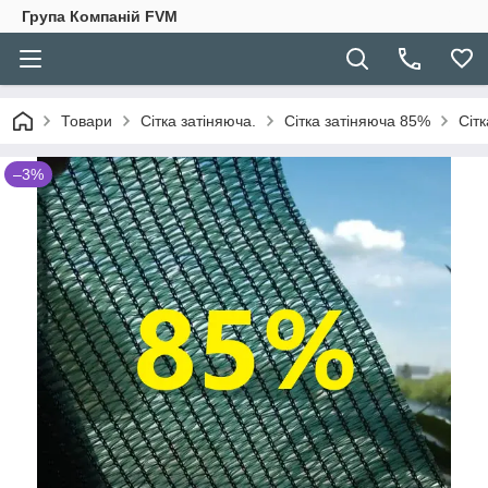
Група Компаній FVM
Товари
Сітка затіняюча.
Сітка затіняюча 85%
Сітк
–3%