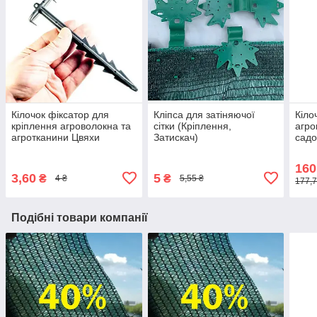
Кілочок фіксатор для
Кліпса для затіняючої
Кіло
кріплення агроволокна та
сітки (Кріплення,
агро
агротканини Цвяхи
Затискач)
садо
ґрунтові пластикові
160
3,60
5
₴
₴
4 ₴
5,55 ₴
177,7
Подібні товари компанії