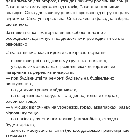
для альтанок для огорож, Сітка для захисту рослин від сонця,
Сітка для захисту врожаю від птахів, Сітка для пташиних
вольєрів, Сітка для захисту рослин і врожаю від вітру то граду
від комах, Сітка універсальна, Сітка захисна фасадна забірна,
що затіняє,
Затіняюча сітка - матеріал являє собою полотно з
осередками, що імітує тінь, дозволяючи розподіляти світло
рівномірно.
Сітка затіняюча має широкий спектр застосування:
― в овочівництві на відкритому грунті та теплицях;
― у садах, зимових садах, розплідниках декоративних
чагарників та дерев, квітникарстві;
― при будівництві та ремонті будівель на будівельних
риштуваннях;
― на дитячих ігрових майданчиках;
― на спортивних спорудах – стадіонах, тенісних кортах,
басейнах тощо;
― у місцях відпочинку на узбережжі, горах, аквапарках, базах
відпочинку тощо;
― на навісах для стоянки техніки (автомобілів), складах
будматеріалів;
― замість маскувальної сітки (легше, дешевше і рівномірніше
затінення);