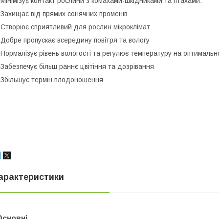
 Мінімізує контакт рослини з комахами-шкідниками та птахами.
 Захищає від прямих сонячних променів
 Створює сприятливий для рослин мікроклімат
 Добре пропускає всередину повітря та вологу
 Нормалізує рівень вологості та регулює температуру на оптимальн
 Забезпечує більш раннє цвітіння та дозрівання
 Збільшує термін плодоношення
арактеристики
Основні