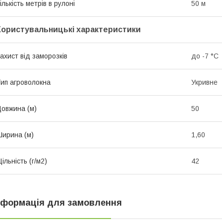
ількість метрів в рулоні
50 м
Користувальницькі характеристики
ахист від заморозків
до -7 °C
ип агроволокна
Укривне
овжина (м)
50
ирина (м)
1,60
ільність (г/м2)
42
нформація для замовлення