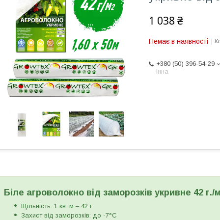
1 038 ₴
Немає в наявності
К
+380 (50) 396-54-29
Інна
Біле агроволокно від заморозків укривне 42 г./м
Щільність: 1 кв. м – 42 г
Захист від заморозків: до -7°С