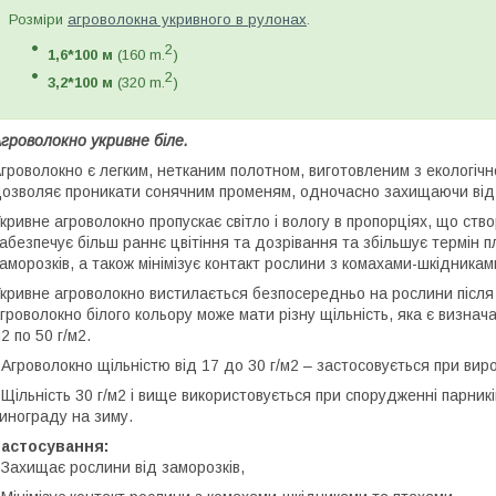
Розміри
агроволокна укривного в рулонах
.
2
1,6*100 м
(160 m.
)
2
3,2*100 м
(320 m.
)
гроволокно укривне біле.
гроволокно є легким, нетканим полотном, виготовленим з екологічн
озволяє проникати сонячним променям, одночасно захищаючи від 
кривне агроволокно пропускає світло і вологу в пропорціях, що ст
абезпечує більш раннє цвітіння та дозрівання та збільшує термін
аморозків, а також мінімізує контакт рослини з комахами-шкідникам
кривне агроволокно вистилається безпосередньо на рослини після ї
гроволокно білого кольору може мати різну щільність, яка є визнач
2 по 50 г/м2.
 Агроволокно щільністю від 17 до 30 г/м2 – застосовується при вир
 Щільність 30 г/м2 і вище використовується при спорудженні парник
инограду на зиму.
Застосування:
 Захищає рослини від заморозків,