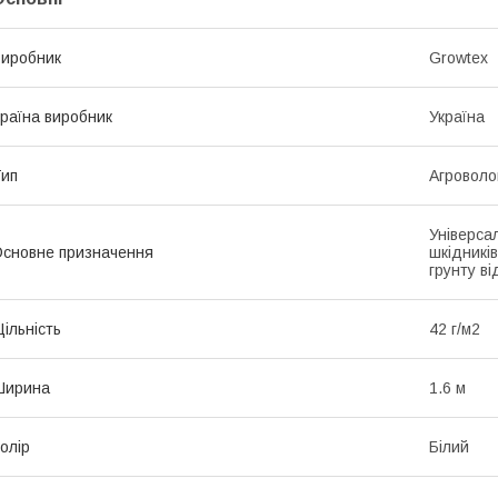
иробник
Growtex
раїна виробник
Україна
ип
Агроволо
Універсал
сновне призначення
шкідників
грунту в
ільність
42 г/м2
Ширина
1.6 м
олір
Білий