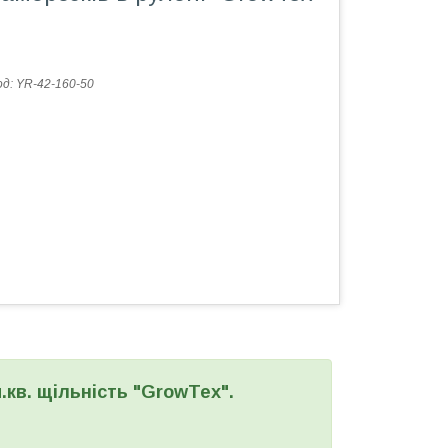
од:
YR-42-160-50
.кв. щільність "GrowTex".