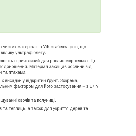
о чистих матеріалів з УФ-стабілізацією, що
впливу ультрафіолету.
ворюють сприятливий для рослин мікроклімат. Це
 плодоношення. Матеріал захищає рослини від
и та птахами.
х висадки у відкритий ґрунт. Зокрема,
альним фактором для його застосування – з 17 г/
ощуванні овочів та полуниці.
ів та теплиць, а також для укриття дерев та