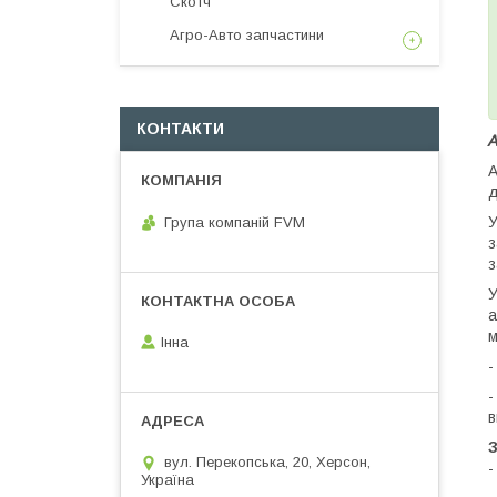
Скотч
Агро-Авто запчастини
КОНТАКТИ
А
А
д
У
Група компаній FVM
з
з
У
а
м
Інна
-
-
в
вул. Перекопська, 20, Херсон,
-
Україна