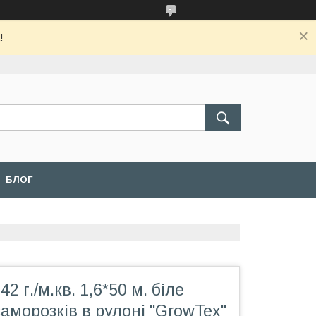
!
БЛОГ
2 г./м.кв. 1,6*50 м. біле
заморозків в рулоні "GrowTex"