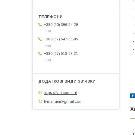
-
-
-
-
+380 (50) 396-54-29
Інна
-
+380 (67) 547-65-85
-
Інна
-
+380 (67) 518-97-21
Інна
https://fvm.com.ua/
fvm.main@gmail.com
Х