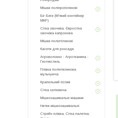
Мішки поліпропіленові
Біг-Беги (М'який контейнер
МКР)
Сітка овочева, Євросітка
овочева капронова
МІшки поліетіленові
Касети для розсади
Агроволокно - Агротканина -
Геотекстиль
Плівка поліетиленова
мульчуюча
Крапельний полив
Сітка затіняюча.
Мішкозашивальні машини
Нитки мішкозашивальні
Стрейч-плівка, Сітка палетна,