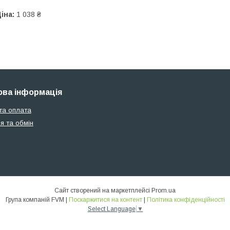
іна:
1 038 ₴
ва інформація
та оплата
я та обмін
Сайт створений на маркетплейсі
Prom.ua
Група компаній FVM |
Поскаржитися на контент
|
Політика конфіденційності
Select Language
▼