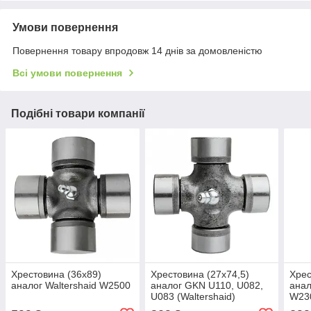
Умови повернення
Повернення товару впродовж 14 днів за домовленістю
Всі умови повернення
Подібні товари компанії
Хрестовина (36х89)
Хрестовина (27х74,5)
Хрес
аналог Waltershaid W2500
аналог GKN U110, U082,
анал
U083 (Waltershaid)
W230
U08