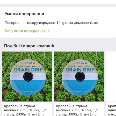
Умови повернення
Повернення товару впродовж 14 днів за домовленістю
Всі умови повернення
Подібні товари компанії
Крапельна стрічка
Крапельна стрічка
Крап
щілинна 7 mil, 10 см, 1,2
щілинна 7 mil, 10 см, 1,2
щіли
л./год, 2000м Grain Drip
л./год, 3000м Grain Drip
л./г