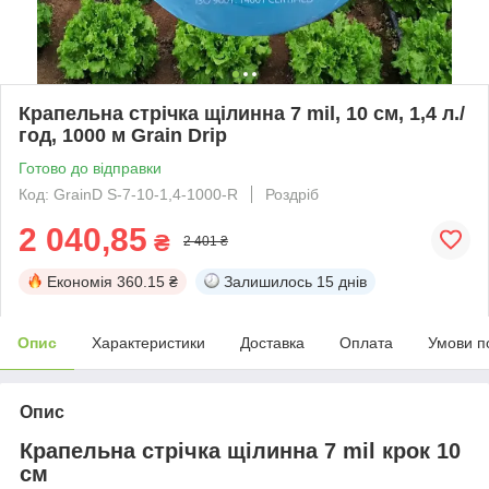
Крапельна стрічка щілинна 7 mil, 10 см, 1,4 л./
год, 1000 м Grain Drip
Готово до відправки
Код: GrainD S-7-10-1,4-1000-R
Роздріб
2 040,85
₴
2 401 ₴
Економія
360.15 ₴
Залишилось
15 днів
Опис
Характеристики
Доставка
Оплата
Умови п
Опис
Крапельна стрічка щілинна 7 mil крок 10
см