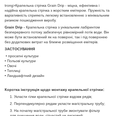
trong>Крапельна стрічка Grain Drip
- міцна, ефективна і
надійна крапельна стрічка з жорстким емітером. Пружність та
варіативність сприяють легкому встановленню з мінімальним
ризиком пошкодження виробу.
Grain Drip -
Крапельна стрічка з унікальним лабіринтом
безперервного потоку забезпечує рівномірний потік води. Він
може бути встановлений як на поверхні, так і під поверхнею
без додаткових витрат на ближче розміщення емітерів.
ЗАСТОСУВАННЯ
• просапні культури
• Польові культури
• Овочі
• Теплиці
• Ландшафтний дизайн
Коротка інструкція щодо монтажу крапельної стрічки:
Укласти гілки крапельної стрічки вздовж рядів;
Перпендикулярно рядам укласти магістральну трубу;
На початку магістральної труби змонтувати фільтр
для очищення води. сітчастий чи дисковий;