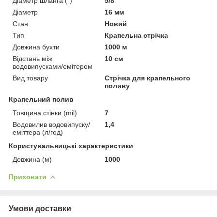
Діаметр шланга (")
5/8"
Діаметр
16 мм
Стан
Новий
Тип
Крапельна стрічка
Довжина бухти
1000 м
Відстань між
10 см
водовипусками/емітером
Вид товару
Стрічка для крапельного
поливу
Крапельний полив
Товщина стінки (mil)
7
Водовилив водовипуску/
1,4
еміттера (л/год)
Користувальницькі характеристики
Довжина (м)
1000
Приховати
Умови доставки