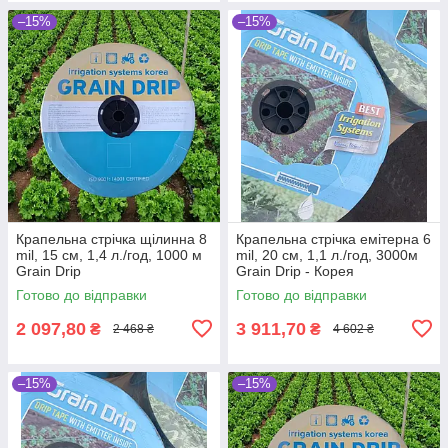
–15%
–15%
Крапельна стрічка щілинна 8
Крапельна стрічка емітерна 6
mil, 15 см, 1,4 л./год, 1000 м
mil, 20 см, 1,1 л./год, 3000м
Grain Drip
Grain Drip - Корея
Готово до відправки
Готово до відправки
2 097,80
3 911,70
₴
₴
2 468 ₴
4 602 ₴
–15%
–15%