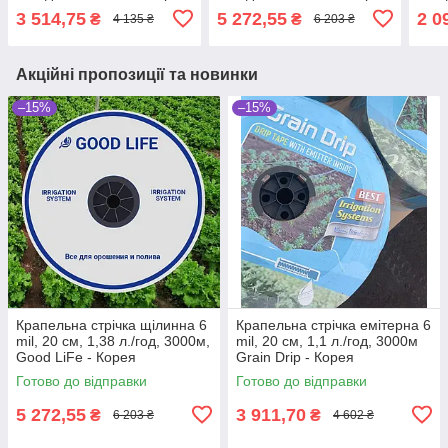
3 514,75
5 272,55
2 0
₴
₴
4 135 ₴
6 203 ₴
Акційні пропозиції та новинки
–15%
–15%
Крапельна стрічка щілинна 6
Крапельна стрічка емітерна 6
mil, 20 см, 1,38 л./год, 3000м,
mil, 20 см, 1,1 л./год, 3000м
Good LiFe - Корея
Grain Drip - Корея
Готово до відправки
Готово до відправки
5 272,55
3 911,70
₴
₴
6 203 ₴
4 602 ₴