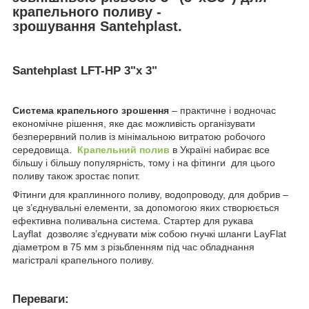
крапельного поливу -
зрошування Santehplast.
Santehplast LFT-HP 3"x 3"
Система крапельного зрошення
– практичне і водночас
економічне рішення, яке дає можливість організувати
безперервний полив із мінімальною витратою робочого
середовища.
Крапельний полив
в Україні набирає все
більшу і більшу популярність, тому і на фітинги для цього
поливу також зростає попит.
Фітинги для краплинного поливу, водопроводу, для добрив –
це з’єднувальні елементи, за допомогою яких створюється
ефективна поливальна система. Стартер для рукава
Layflat дозволяє з’єднувати між собою гнучкі шланги LayFlat
діаметром в 75 мм з різьбленням під час обладнання
магістралі крапельного поливу.
Переваги: