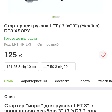
Стартер для рукава LFT ( 3″xG3″) (Україна)
БЕЗ ХЛОРУ
Готово до відправки
Код: LFT-HP 3х3
Опт і роздріб
125
₴
121,25 ₴
від 10 шт.
117,50 ₴
від 20 шт.
Опис
Характеристики
Доставка
Оплата
Умови п
Опис
Стартер "йорж" для рукава LFT 3″ з
зовнішньою різьбою 3″ (3″xG3″) для