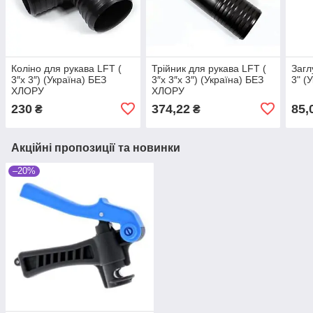
Коліно для рукава LFT (
Трійник для рукава LFT (
Загл
3″x 3″) (Україна) БЕЗ
3″x 3″х 3″) (Україна) БЕЗ
3" (
ХЛОРУ
ХЛОРУ
230
374,22
85,
₴
₴
Акційні пропозиції та новинки
–20%