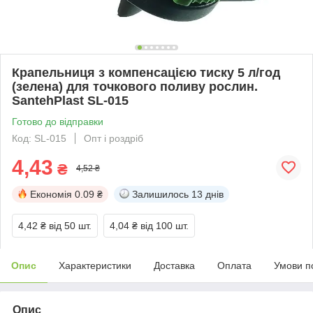
Крапельниця з компенсацією тиску 5 л/год
(зелена) для точкового поливу рослин.
SantehPlast SL-015
Готово до відправки
Код: SL-015
Опт і роздріб
4,43
₴
4,52 ₴
Економія
0.09 ₴
Залишилось
13 днів
4,42 ₴
від 50 шт.
4,04 ₴
від 100 шт.
Опис
Характеристики
Доставка
Оплата
Умови п
Опис