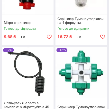
Спрiнклер Туманоутворювач
Мікро спринклер
на 4 форсунки.
Готово до відправки
Готово до відправки
9,68
16,72
₴
₴
11 ₴
19 ₴
–12%
–12%
Обтяжувач (Баласт) в
комплекті з мікротрубкою 45
Спринклер Туманоутворювач