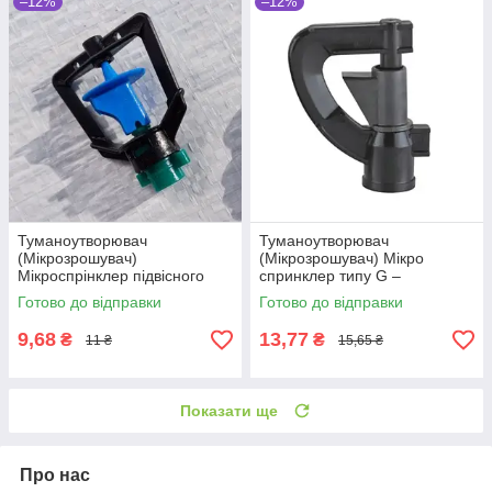
–12%
–12%
Туманоутворювач
Туманоутворювач
(Мікрозрошувач)
(Мікрозрошувач) Мікро
Мікроспрінклер підвісного
спринклер типу G –
типу
трикутний поворотний.
Готово до відправки
Готово до відправки
9,68
13,77
₴
₴
11 ₴
15,65 ₴
Показати ще
Про нас