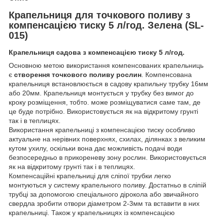
Крапельниця для точкового поливу з
компенсацією тиску 5 л/год. Зелена (SL-
015)
Крапельниця садова з компенсацією тиску 5 л/год.
Основною метою використання компенсованих крапельниць
є
створення точкового поливу рослин
. Компенсована
крапельниця встановлюється в садову крапильну трубку 16мм
або 20мм. Крапельниця монтується у трубку без вимог до
кроку розміщення, тобто. може розміщуватися саме там, де
це буде потрібно. Використовується як на відкритому грунті
так і в теплицях.
Використання крапельниці з компенсацією тиску особливо
актуальне на нерівних поверхнях, схилах, ділянках з великим
кутом ухилу, оскільки вона дає можливість подачі води
безпосередньо в прикореневу зону рослин. Використовується
як на відкритому грунті так і в теплицях.
Компенсаційні крапельниці для сліпої трубки легко
монтуються у систему крапельного поливу. Достатньо в сліпій
трубці за допомогою спеціального дірокола або звичайного
свердла зробити отвори діаметром 2-3мм та вставити в них
крапельниці. Також у крапельницях із компенсацією