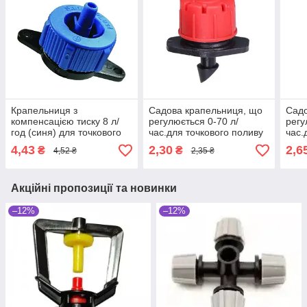
Крапельниця з
Садова крапельниця, що
Садо
компенсацією тиску 8 л/
регулюється 0-70 л/
регу
год (синя) для точкового
час.для точкового поливу
час.
поливу рослин.
рослин
поли
4,43
2,30
2,6
₴
₴
4,52 ₴
2,35 ₴
SantehPlast SL-015
Акційні пропозиції та новинки
–12%
–12%