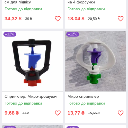
см для підвісу
на 4 форсунки
туманоутворювача і
Готово до відправки
Готово до відправки
мікроспринклеру
34,32
18,04
₴
₴
39 ₴
20,50 ₴
–12%
–12%
Спринклер, Мікро-зрошувач
Мікро спринклер
Готово до відправки
Готово до відправки
9,68
13,77
₴
₴
11 ₴
15,65 ₴