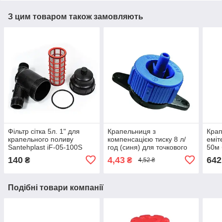
З цим товаром також замовляють
Фільтр сітка 5л. 1" для
Крапельниця з
Крап
крапельного поливу
компенсацією тиску 8 л/
еміт
Santehplast iF-05-100S
год (синя) для точкового
50м 
поливу рослин.
140
4,43
642
₴
₴
4,52 ₴
SantehPlast SL-015
Подібні товари компанії