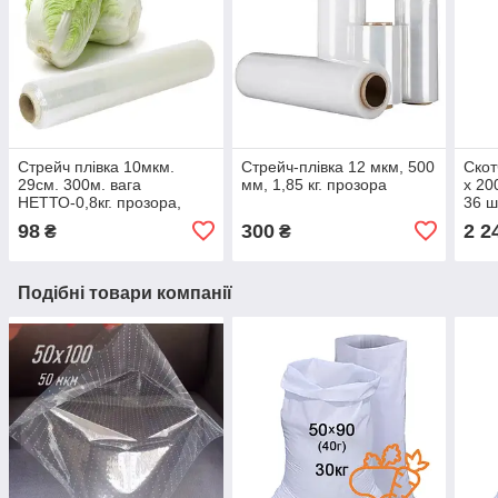
Стрейч плівка 10мкм.
Стрейч-плівка 12 мкм, 500
Скот
29см. 300м. вага
мм, 1,85 кг. прозора
х 20
НЕТТО-0,8кг. прозора,
36 ш
ручна для пакування
98
300
2 2
₴
₴
Пекінської капусти
Подібні товари компанії