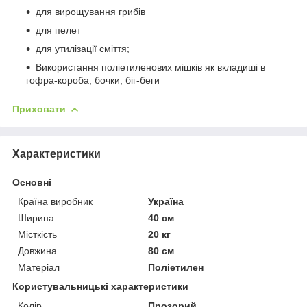
для вирощування грибів
для пелет
для утилізації сміття;
Використання поліетиленових мішків як вкладиші в
гофра-короба, бочки, біг-беги
Приховати
Характеристики
Основні
Країна виробник
Україна
Ширина
40 см
Місткість
20 кг
Довжина
80 см
Матеріал
Поліетилен
Користувальницькі характеристики
Колір
Прозорий