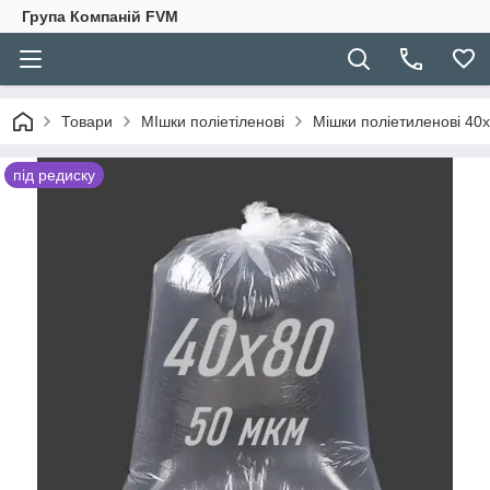
Група Компаній FVM
Товари
МІшки поліетіленові
Мішки поліетиленові 40х
під редиску