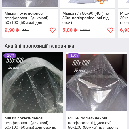
Мішки поліетиленові
Мішки п/п 50x90 (40г) на
Мішк
перфоровані (дихаючі)
30кг. поліпропіленові під
30кг
50х100 (50мкм) для
овочі
овоч
овочів, для зелені
9,90
5,80
6,9
₴
₴
11 ₴
5,98 ₴
поліетиленові
Акційні пропозиції та новинки
–10%
–10%
Мішки поліетиленові
Мішки поліетиленові
перфоровані (дихаючі)
перфоровані (дихаючі)
50х100 (50мкм) для овочів,
50х100 (50мкм) для овочів,