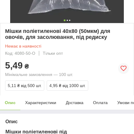
Мішки поліетиленові 40х80 (50мкм) для
овочів, для засолювання, під редиску
Немає в наявності
Код: 4080-50-O
Тільки опт
5,49
₴
Мінімальне замовлення — 100 шт.
5,11 ₴
від 500 шт.
4,95 ₴
від 1000 шт.
Опис
Характеристики
Доставка
Оплата
Умови п
Опис
Мішки поліетиленові під