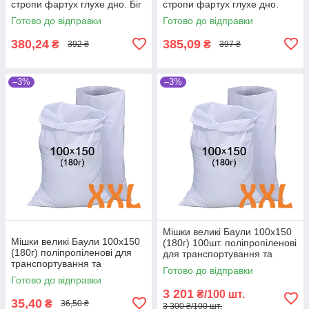
стропи фартух глухе дно. Біг
стропи фартух глухе дно.
бег чотиристропний МКР
Великі мішки МКР
Готово до відправки
Готово до відправки
поліпропіленові.
380,24
385,09
₴
₴
392 ₴
397 ₴
–3%
–3%
Мішки великі Баули 100x150
Мішки великі Баули 100x150
(180г) 100шт. поліпропіленові
(180г) поліпропіленові для
для транспортування та
транспортування та
зберігання
Готово до відправки
зберігання
Готово до відправки
3 201
₴/100 шт.
35,40
₴
36,50 ₴
3 300 ₴/100 шт.