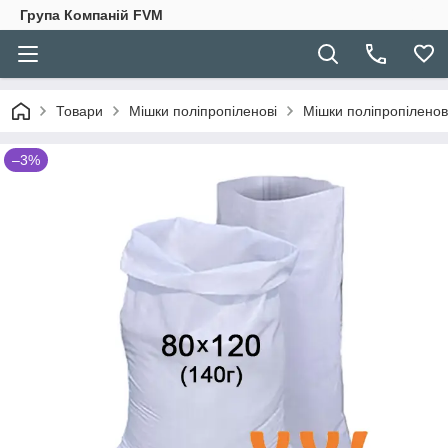
Група Компаній FVM
Товари
Мішки поліпропіленові
Мішки поліпропіленові
–3%