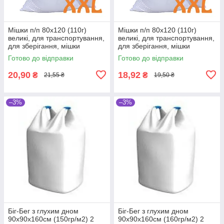
Мішки п/п 80x120 (110г)
Мішки п/п 80x120 (110г)
великі, для транспортування,
великі, для транспортування,
для зберігання, мішки
для зберігання, мішки
господарські, поліпропілен
господарські, поліпропілен
Готово до відправки
Готово до відправки
20,90
18,92
₴
₴
21,55 ₴
19,50 ₴
–3%
–3%
Біг-Бег з глухим дном
Біг-Бег з глухим дном
90х90х160см (150гр/м2) 2
90х90х160см (160гр/м2) 2