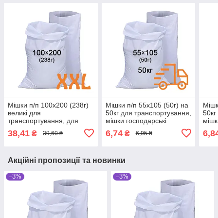
Мішки п/п 100x200 (238г)
Мішки п/п 55x105 (50г) на
Мішк
великі для
50кг для транспортування,
50кг
транспортування, для
мішки господарські
мішк
зберігання мішки
поліпропіленові
полі
38,41
6,74
6,8
₴
₴
39,60 ₴
6,95 ₴
господарськ
поліпропіленові
Акційні пропозиції та новинки
–3%
–3%