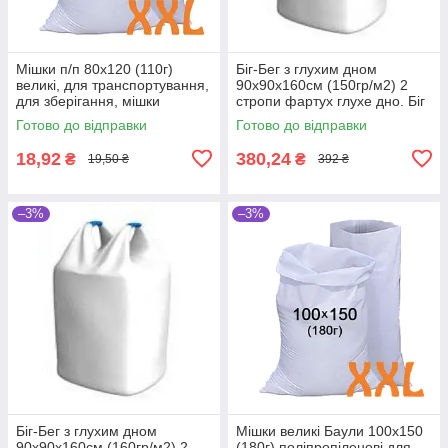
Мішки п/п 80x120 (110г)
Біг-Бег з глухим дном
великі, для транспортування,
90х90х160см (150гр/м2) 2
для зберігання, мішки
стропи фартух глухе дно. Біг
господарські, поліпропілен
бег чотиристропний МКР
Готово до відправки
Готово до відправки
18,92
380,24
₴
₴
19,50 ₴
392 ₴
–3%
–3%
Біг-Бег з глухим дном
Мішки великі Баули 100x150
90х90х160см (160гр/м2) 2
(180г) поліпропіленові для