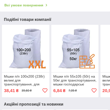
Всі умови повернення
Подібні товари компанії
Мішки п/п 100x200 (238г)
Мішки п/п 55x105 (50г) на
Мішк
великі для
50кг для транспортування,
вели
транспортування, для
мішки господарські
тран
зберігання мішки
поліпропіленові
збер
38,41
6,84
20,
₴
₴
39,60 ₴
7,05 ₴
господарськ
госп
поліпропіленові
полі
Акційні пропозиції та новинки