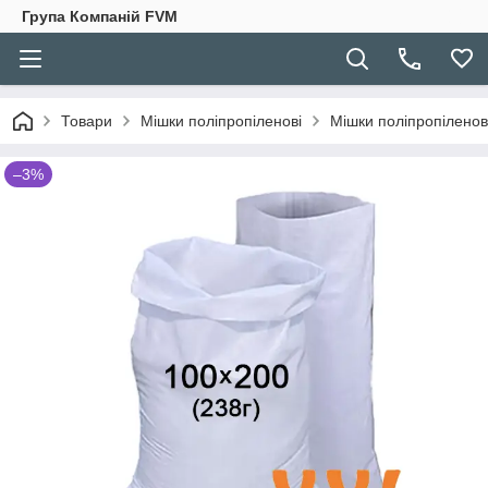
Група Компаній FVM
Товари
Мішки поліпропіленові
Мішки поліпропіленові
–3%