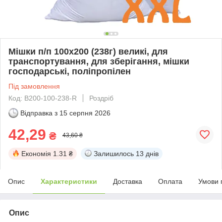
Мішки п/п 100x200 (238г) великі, для
транспортування, для зберігання, мішки
господарські, поліпропілен
Під замовлення
Код: B200-100-238-R
Роздріб
Відправка з
15 серпня 2026
42,29
₴
43,60 ₴
Економія
1.31 ₴
Залишилось
13 днів
Опис
Характеристики
Доставка
Оплата
Умови 
Опис