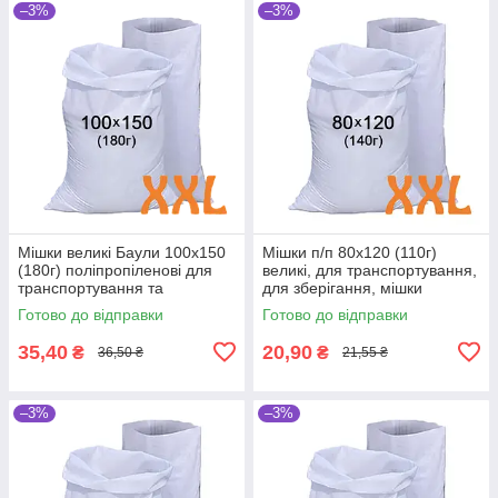
–3%
–3%
Мішки великі Баули 100x150
Мішки п/п 80x120 (110г)
(180г) поліпропіленові для
великі, для транспортування,
транспортування та
для зберігання, мішки
зберігання
господарські, поліпропілен
Готово до відправки
Готово до відправки
35,40
20,90
₴
₴
36,50 ₴
21,55 ₴
–3%
–3%