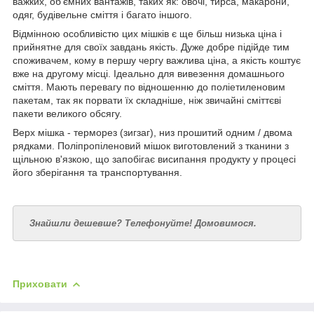
важких, об'ємних вантажів, таких як: овочі, тирса, макарони,
одяг, будівельне сміття і багато іншого.
Відмінною особливістю цих мішків є ще більш низька ціна і
прийнятне для своїх завдань якість. Дуже добре підійде тим
споживачем, кому в першу чергу важлива ціна, а якість коштує
вже на другому місці. Ідеально для вивезення домашнього
сміття. Мають перевагу по відношенню до поліетиленовим
пакетам, так як порвати їх складніше, ніж звичайні сміттєві
пакети великого обсягу.
Верх мішка - терморез (зигзаг), низ прошитий одним / двома
рядками. Поліпропіленовий мішок виготовлений з тканини з
щільною в'язкою, що запобігає висипання продукту у процесі
його зберігання та транспортування.
Знайшли дешевше? Телефонуйте! Домовимося.
Приховати