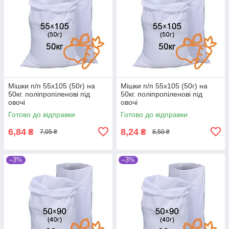
Мішки п/п 55x105 (50г) на
Мішки п/п 55x105 (50г) на
50кг. поліпропіленові під
50кг. поліпропіленові під
овочі
овочі
Готово до відправки
Готово до відправки
6,84
8,24
₴
₴
7,05 ₴
8,50 ₴
–3%
–3%