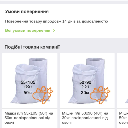
Умови повернення
Повернення товару впродовж 14 днів за домовленістю
Всі умови повернення
Подібні товари компанії
Мішки п/п 55x105 (50г) на
Мішки п/п 50x90 (40г) на
Мішк
50кг. поліпропіленові під
30кг. поліпропіленові під
50кг
овочі
овочі
овоч