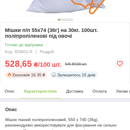
Мішки п/п 55x74 (36г) на 30кг. 100шт.
поліпропіленові під овочі
Готово до відправки
Код: 303602-R
Роздріб
528,65
₴/100 шт.
545 ₴/100 шт.
Економія
16.35 ₴
Залишилось
15 днів
Опис
Характеристики
Доставка
Оплата
Умови 
Опис
Мішок тканий поліпропіленовий, 550 x 740 (36g),
рекомендуємо використовувати для фасування не сильно