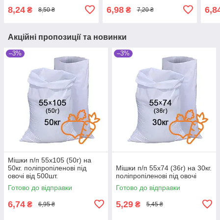
8,24
6,98
6,8
₴
₴
8,50 ₴
7,20 ₴
Акційні пропозиції та новинки
–3%
–3%
Мішки п/п 55x105 (50г) на
50кг. поліпропіленові під
Мішки п/п 55x74 (36г) на 30кг.
овочі від 500шт.
поліпропіленові під овочі
Готово до відправки
Готово до відправки
6,74
5,29
₴
₴
6,95 ₴
5,45 ₴