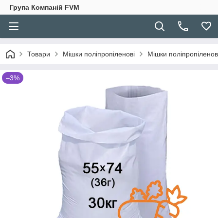
Група Компаній FVM
Товари
Мішки поліпропіленові
Мішки поліпропіленові
–3%