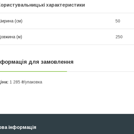
Користувальницькі характеристики
ирина (см)
50
овжина (м)
250
нформація для замовлення
іна:
1 285 ₴/упаковка
ва інформація