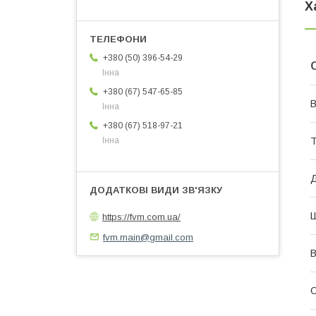
Х
+380 (50) 396-54-29
Інна
+380 (67) 547-65-85
В
Інна
+380 (67) 518-97-21
Т
Інна
Д
Ш
https://fvm.com.ua/
fvm.main@gmail.com
В
О