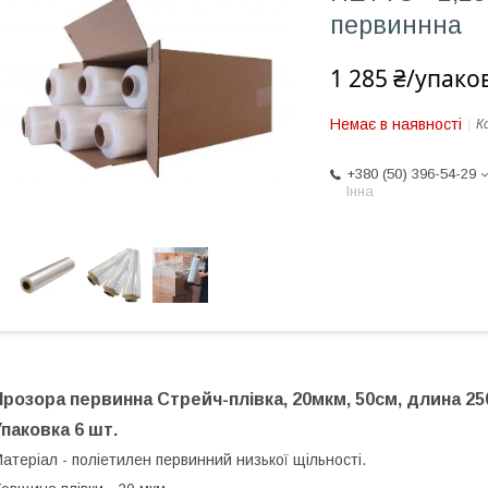
первиннна
1 285 ₴/упако
Немає в наявності
К
+380 (50) 396-54-29
Інна
Прозора первинна Стрейч-плівка, 20мкм, 50см,
длина 25
Упаковка 6 шт.
атеріал - поліетилен первинний низької щільності.