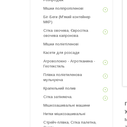
Мішки поліпропіленові
Біг-Беги (М'який контейнер
МКР)
Сітка овочева, Євросітка
овочева капронова
МІшки поліетіленові
Касети для розсади
Агроволокно - Агротканина -
Геотекстиль
Плівка поліетиленова
мульчуюча
Крапельний полив
Сітка затіняюча.
Мішкозашивальні машини
Нитки мішкозашивальні
М
Стрейч-плівка, Сітка палетна,