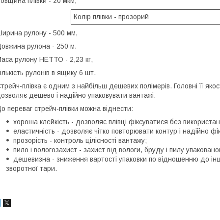
овщина плівки - 20 мкм,
Колір плівки - прозорий
ирина рулону - 500 мм,
овжина рулона - 250 м.
аса рулону НЕТТО - 2,23 кг,
ількість рулонів в ящику 6 шт.
трейч-плівка є одним з найбільш дешевих полімерів. Головні її якос
озволяє дешево і надійно упаковувати вантажі.
о переваг стрейч-плівки можна віднести:
хороша клейкість - дозволяє плівці фіксуватися без використан
еластичність - дозволяє чітко повторювати контур і надійно фі
прозорість - контроль цілісності вантажу;
пило і вологозахист - захист від вологи, бруду і пилу упаковано
дешевизна - зниження вартості упаковки по відношенню до інши
зворотної тари.