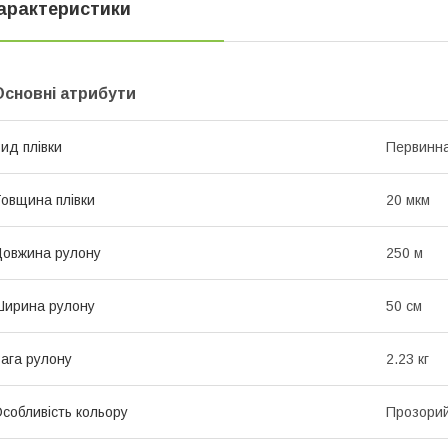
арактеристики
Основні атрибути
ид плівки
Первинн
овщина плівки
20 мкм
овжина рулону
250 м
ирина рулону
50 см
ага рулону
2.23 кг
собливість кольору
Прозори