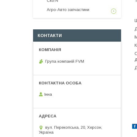
Т
Скотч
Агро-Авто запчастини
Ш
Д
КОНТАКТИ
М
К
С
д
Група компаній FVM
Д
Інна
вул. Перекопська, 20, Херсон,
Україна