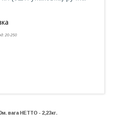
вка
од:
20-250
0м.
вага НЕТТО - 2,23кг.