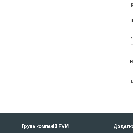
Ш
Д
І
Ц
Група компаній FVM
Додатко