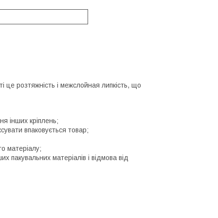
ті це розтяжність і межслойная липкість, що
ня інших кріплень;
ксувати впаковується товар;
го матеріалу;
х пакувальних матеріалів і відмова від