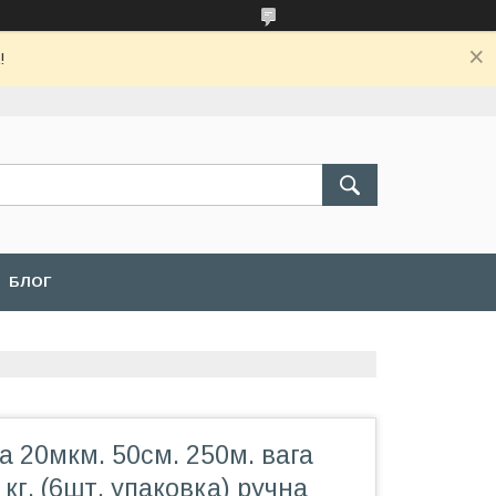
!
БЛОГ
а 20мкм. 50см. 250м. вага
кг. (6шт. упаковка) ручна