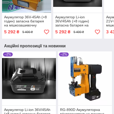
Акумулятор 36V-45Ah (+8
Акумулятор Li-ion
Акум
годин) запасна батарея
36V/45Ah (+8 годин)
21V-
на мішкозашивочну
запасна батарея на
мішк
машину RG-890B
мішкозашивочну машину
маш
5 292
5 292
3 4
₴
₴
5 400 ₴
5 400 ₴
GK9-890D 36V/25-45Ah
датч
Акційні пропозиції та новинки
–2%
–2%
Акумулятор Li-ion 36V/45Ah
RG-890D Акумуляторна
(+8 годин) запасна батарея
мішкозашивальна машина