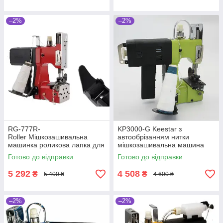
–2%
–2%
RG-777R-
KP3000-G Keestar з
Roller Мішкозашивальна
автообрізанням нитки
машинка роликова лапка для
мішкозашивальна машина
паперових мішків
Готово до відправки
Готово до відправки
5 292
4 508
₴
₴
5 400 ₴
4 600 ₴
–2%
–2%