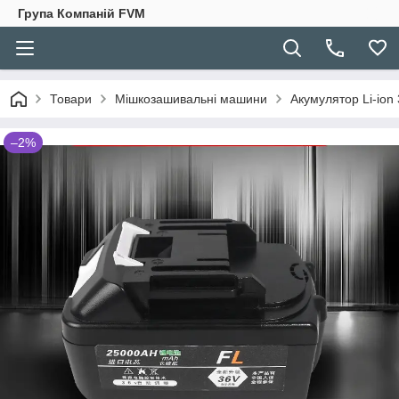
Група Компаній FVM
Товари
Мішкозашивальні машини
Акумулятор Li-io
–2%