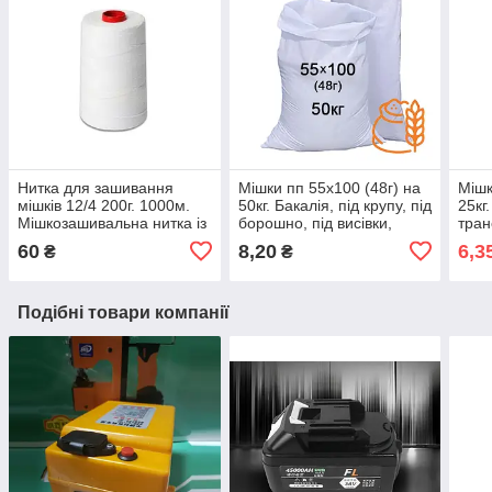
Нитка для зашивання
Мішки пп 55x100 (48г) на
Мішк
мішків 12/4 200г. 1000м.
50кг. Бакалія, під крупу, під
25кг
Мішкозашивальна нитка із
борошно, під висівки,
тран
крученого поліестеру в 4
поліпропілен
госп
60
8,20
6,3
₴
₴
складання.
полі
Подібні товари компанії