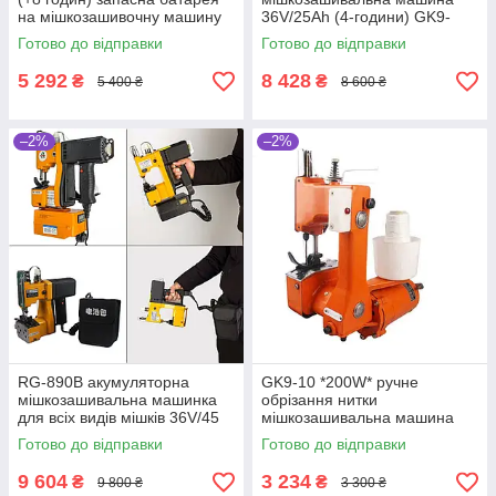
на мішкозашивочну машину
36V/25Ah (4-години) GK9-
GK9-890D 36V/25-45Ah
890D
Готово до відправки
Готово до відправки
5 292
8 428
₴
₴
5 400 ₴
8 600 ₴
–2%
–2%
RG-890B акумуляторна
GK9-10 *200W* ручне
мішкозашивальна машинка
обрізання нитки
для всіх видів мішків 36V/45
мішкозашивальна машина
Ah - 8 годин
Готово до відправки
Готово до відправки
9 604
3 234
₴
₴
9 800 ₴
3 300 ₴