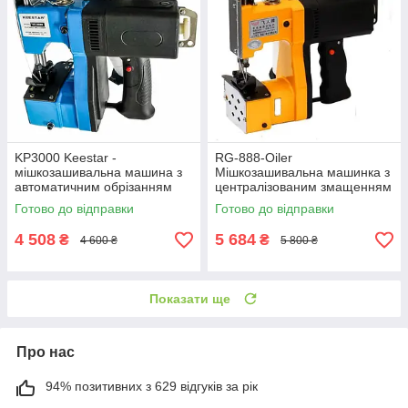
KP3000 Keestar -
RG-888-Oiler
мішкозашивальна машина з
Мішкозашивальна машинка з
автоматичним обрізанням
централізованим змащенням
нитки
для поліпропіленових мішків
Готово до відправки
Готово до відправки
4 508
5 684
₴
₴
4 600 ₴
5 800 ₴
Показати ще
Про нас
94% позитивних з 629 відгуків за рік