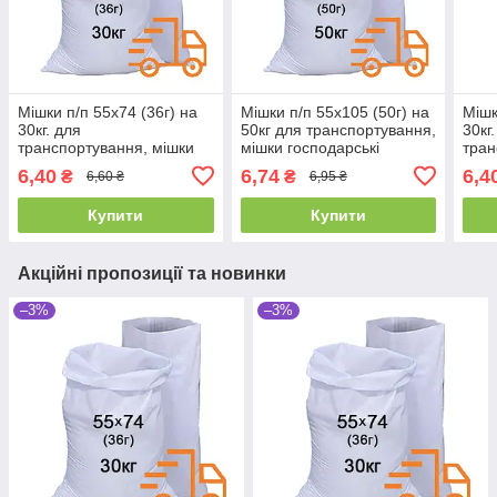
Мішки п/п 55x74 (36г) на
Мішки п/п 55x105 (50г) на
Мішк
30кг. для
50кг для транспортування,
30кг
транспортування, мішки
мішки господарські
тран
господарські
поліпропіленові
госп
6,40
6,74
6,4
₴
₴
6,60 ₴
6,95 ₴
поліпропіленові
полі
Купити
Купити
Акційні пропозиції та новинки
–3%
–3%