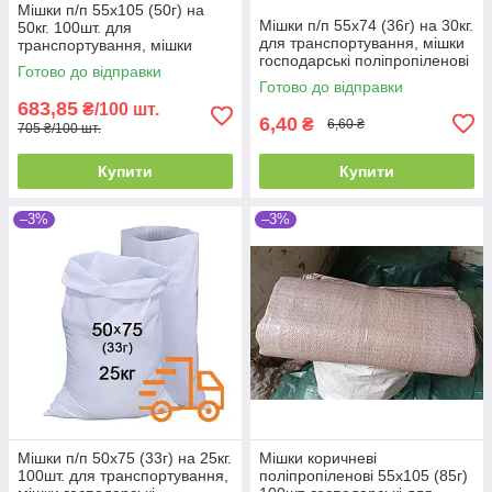
Мішки п/п 55x105 (50г) на
Мішки п/п 55x74 (36г) на 30кг.
50кг. 100шт. для
для транспортування, мішки
транспортування, мішки
господарські поліпропіленові
господарські поліпропіленові
Готово до відправки
Готово до відправки
683,85
₴/100 шт.
6,40
₴
6,60 ₴
705 ₴/100 шт.
Купити
Купити
–3%
–3%
Мішки п/п 50x75 (33г) на 25кг.
Мішки коричневі
100шт. для транспортування,
поліпропіленові 55x105 (85г)