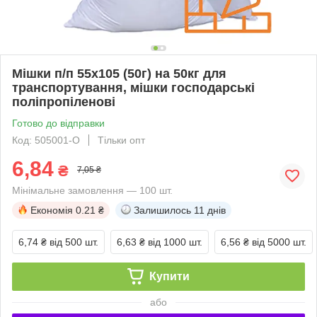
Мішки п/п 55x105 (50г) на 50кг для
транспортування, мішки господарські
поліпропіленові
Готово до відправки
Код: 505001-O
Тільки опт
6,84
₴
7,05 ₴
Мінімальне замовлення — 100 шт.
Економія
0.21 ₴
Залишилось
11 днів
6,74 ₴
від 500 шт.
6,63 ₴
від 1000 шт.
6,56 ₴
від 5000 шт.
Купити
або