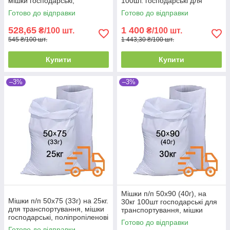
мішки господарські,
100шт. господарські для
поліпропіленові
транспортування для потреб
Готово до відправки
Готово до відправки
ЗСУ
528,65
1 400
₴/100 шт.
₴/100 шт.
545 ₴/100 шт.
1 443,30 ₴/100 шт.
Купити
Купити
–3%
–3%
Мішки п/п 50x90 (40г), на
Мішки п/п 50x75 (33г) на 25кг.
30кг 100шт господарські для
для транспортування, мішки
транспортування, мішки
господарські, поліпропіленові
будівельні (під сміття),
Готово до відправки
поліпропіленові
Готово до відправки