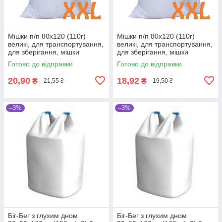
Мішки п/п 80x120 (110г)
Мішки п/п 80x120 (110г)
великі, для транспортування,
великі, для транспортування,
для зберігання, мішки
для зберігання, мішки
господарські, поліпропілен
господарські, поліпропілен
Готово до відправки
Готово до відправки
20,90
18,92
₴
₴
21,55 ₴
19,50 ₴
–3%
–3%
Біг-Бег з глухим дном
Біг-Бег з глухим дном