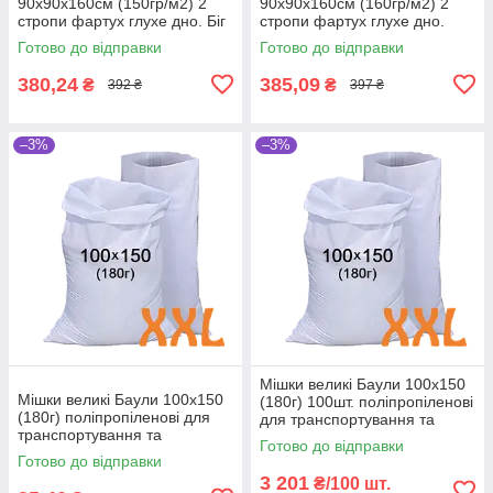
90х90х160см (150гр/м2) 2
90х90х160см (160гр/м2) 2
стропи фартух глухе дно. Біг
стропи фартух глухе дно.
бег чотиристропний МКР
Великі мішки МКР
Готово до відправки
Готово до відправки
поліпропіленові.
380,24
385,09
₴
₴
392 ₴
397 ₴
–3%
–3%
Мішки великі Баули 100x150
Мішки великі Баули 100x150
(180г) 100шт. поліпропіленові
(180г) поліпропіленові для
для транспортування та
транспортування та
зберігання
Готово до відправки
зберігання
Готово до відправки
3 201
₴/100 шт.