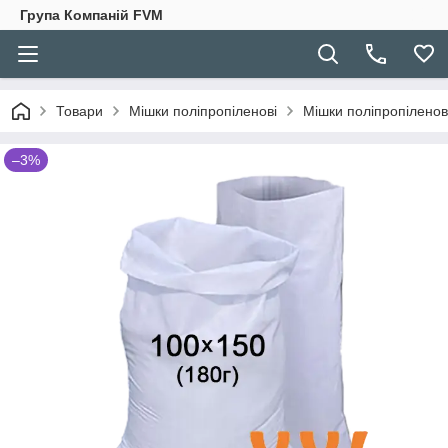
Група Компаній FVM
Товари
Мішки поліпропіленові
Мішки поліпропіленові
–3%