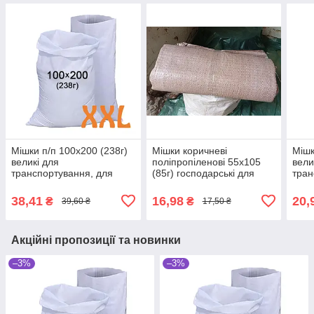
Мішки п/п 100x200 (238г)
Мішки коричневі
Мішк
великі для
поліпропіленові 55x105
вели
транспортування, для
(85г) господарські для
тран
зберігання мішки
транспортування для
збер
господарськ
потреб ЗСУ
госп
38,41
16,98
20,
₴
₴
39,60 ₴
17,50 ₴
поліпропіленові
полі
Акційні пропозиції та новинки
–3%
–3%