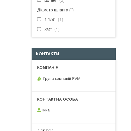
Шланг
2
Діаметр шланга (")
1 1/4"
1
3/4"
1
КОНТАКТИ
Група компаній FVM
Інна