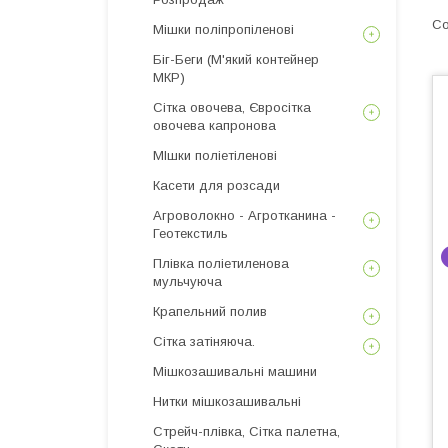
Мішки поліпропіленові
Біг-Беги (М'який контейнер
МКР)
Сітка овочева, Євросітка
овочева капронова
МІшки поліетіленові
Касети для розсади
Агроволокно - Агротканина -
Геотекстиль
Плівка поліетиленова
мульчуюча
Крапельний полив
Сітка затіняюча.
Мішкозашивальні машини
Нитки мішкозашивальні
Стрейч-плівка, Сітка палетна,