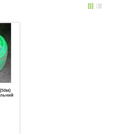
(50м)
альний