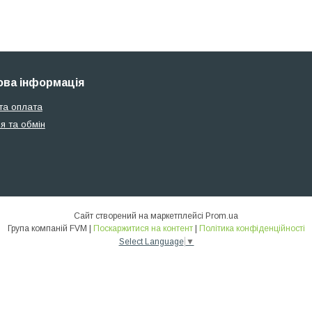
ва інформація
та оплата
я та обмін
Сайт створений на маркетплейсі
Prom.ua
Група компаній FVM |
Поскаржитися на контент
|
Політика конфіденційності
Select Language
▼