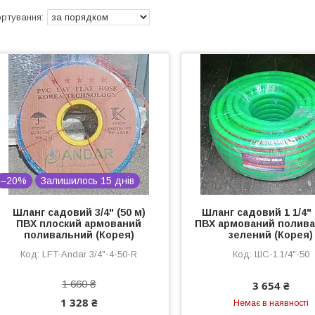
–20%
Залишилось 15 днів
Шланг садовий 3/4" (50 м)
Шланг садовий 1 1/4" 
ПВХ плоский армований
ПВХ армований полив
поливальний (Корея)
зелений (Корея)
LFT-Andar 3/4"-4-50-R
ШС-1.1/4"-50
1 660 ₴
3 654 ₴
1 328 ₴
Немає в наявності